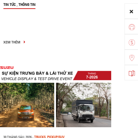
,
TIN TỨC
THÔNG TIN
XEM THÊM
30 THÁNG SÁU, 2026
-
TRUCKS
,
PICKUP/SUV