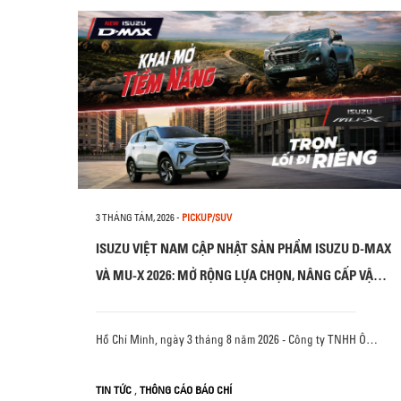
3 THÁNG TÁM, 2026
-
PICKUP/SUV
ISUZU VIỆT NAM CẬP NHẬT SẢN PHẨM ISUZU D-MAX
VÀ MU-X 2026: MỞ RỘNG LỰA CHỌN, NÂNG CẤP VẬN
HÀNH VÀ AN TOÀN
Hồ Chí Minh, ngày 3 tháng 8 năm 2026 - Công ty TNHH Ô…
,
TIN TỨC
THÔNG CÁO BÁO CHÍ