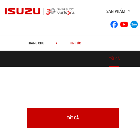
SẢN PHẨM
TRANG CHỦ
TIN TỨC
TẤT CẢ
TẤT CẢ