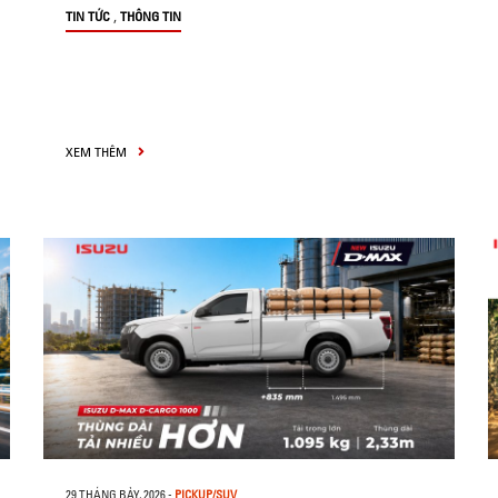
,
TIN TỨC
THÔNG TIN
XEM THÊM
29 THÁNG BẢY, 2026
-
PICKUP/SUV