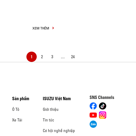
XEM THÊM
1
2
3
…
24
SNS Channels
Sản phẩm
ISUZU Việt Nam
Ô Tô
Giới thiệu
Xe Tải
Tin tức
Cơ hội nghề nghiệp