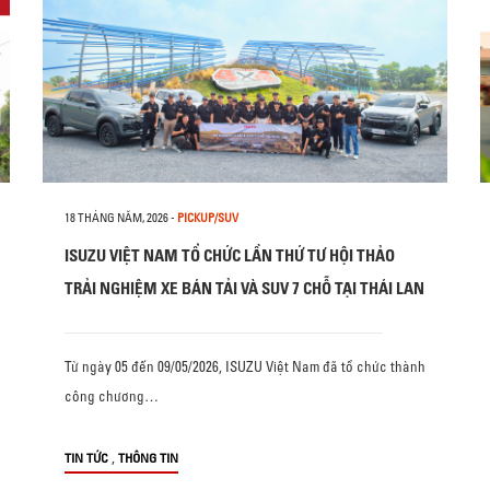
18 THÁNG NĂM, 2026
-
PICKUP/SUV
ISUZU VIỆT NAM TỔ CHỨC LẦN THỨ TƯ HỘI THẢO
TRẢI NGHIỆM XE BÁN TẢI VÀ SUV 7 CHỖ TẠI THÁI LAN
Từ ngày 05 đến 09/05/2026, ISUZU Việt Nam đã tổ chức thành
công chương…
,
TIN TỨC
THÔNG TIN