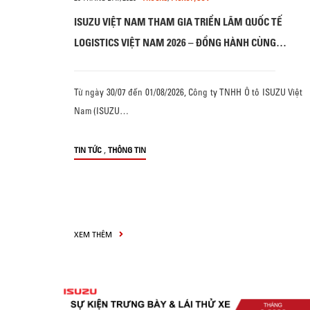
ISUZU VIỆT NAM THAM GIA TRIỂN LÃM QUỐC TẾ
LOGISTICS VIỆT NAM 2026 – ĐỒNG HÀNH CÙNG
DOANH NGHIỆP VỚI “GIẢI PHÁP TỐI ƯU – VẬN HÀNH
HIỆU QUẢ”
Từ ngày 30/07 đến 01/08/2026, Công ty TNHH Ô tô ISUZU Việt
Nam (ISUZU…
,
TIN TỨC
THÔNG TIN
XEM THÊM