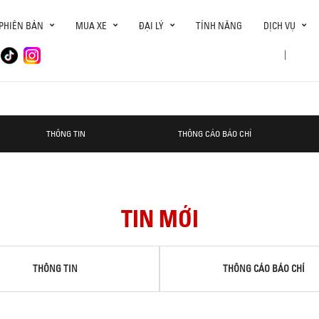
PHIÊN BẢN
MUA XE
ĐẠI LÝ
TÍNH NĂNG
DỊCH VỤ
|
THÔNG TIN
THÔNG CÁO BÁO CHÍ
TIN MỚI
THÔNG TIN
THÔNG CÁO BÁO CHÍ