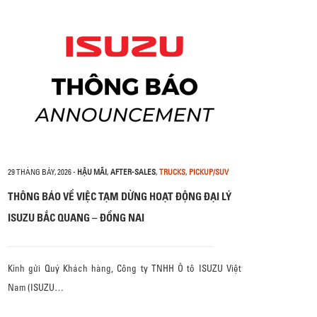
29 THÁNG BẢY, 2026
-
HẬU MÃI
,
AFTER-SALES
,
TRUCKS
,
PICKUP/SUV
THÔNG BÁO VỀ VIỆC TẠM DỪNG HOẠT ĐỘNG ĐẠI LÝ
ISUZU BẮC QUANG – ĐỒNG NAI
Kính gửi Quý Khách hàng, Công ty TNHH Ô tô ISUZU Việt
Nam (ISUZU…