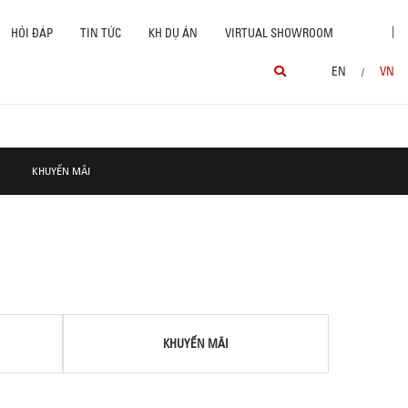
|
HỎI ĐÁP
TIN TỨC
KH DỰ ÁN
VIRTUAL SHOWROOM
EN
VN
/
KHUYẾN MÃI
KHUYẾN MÃI