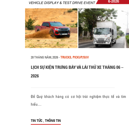
28 THÁNG NĂM, 2026
-
TRUCKS
,
PICKUP/SUV
LỊCH SỰ KIỆN TRƯNG BÀY VÀ LÁI THỬ XE THÁNG 06 –
2026
Để Quý khách hàng có cơ hội trải nghiệm thực tế và tìm
hiểu…
,
TIN TỨC
THÔNG TIN