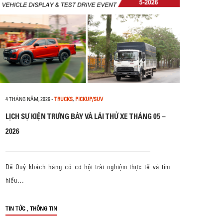
4 THÁNG NĂM, 2026
-
TRUCKS
,
PICKUP/SUV
LỊCH SỰ KIỆN TRƯNG BÀY VÀ LÁI THỬ XE THÁNG 05 –
2026
Để Quý khách hàng có cơ hội trải nghiệm thực tế và tìm
hiểu…
,
TIN TỨC
THÔNG TIN