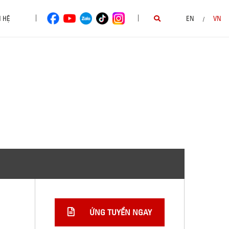
|
|
N HỆ
EN
VN
/
ỨNG TUYỂN NGAY