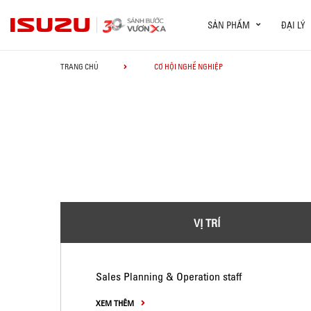
SẢN PHẨM
ĐẠI LÝ
TRANG CHỦ
CƠ HỘI NGHỀ NGHIỆP
VỊ TRÍ
Sales Planning & Operation staff
XEM THÊM