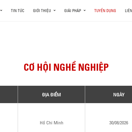
TIN TỨC
GIỚI THIỆU
GIẢI PHÁP
TUYỂN DỤNG
LIÊ
CƠ HỘI NGHỀ NGHIỆP
ĐỊA ĐIỂM
NGÀY
Hồ Chí Minh
30/08/2026