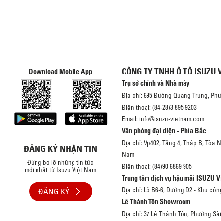
CÔNG TY TNHH Ô TÔ ISUZU 
Download Mobile App
Trụ sở chính và Nhà máy
Địa chỉ: 695 Đường Quang Trung, Ph
Điện thoại: (84-28)3 895 9203
Email: info@isuzu-vietnam.com
Văn phòng đại diện - Phía Bắc
Địa chỉ: Vp402, Tầng 4, Tháp B, Tòa 
ĐĂNG KÝ NHẬN TIN
Nam
Đừng bỏ lỡ những tin tức
Điện thoại: (84)90 6869 905
mới nhất từ Isuzu Việt Nam
Trung tâm dịch vụ hậu mãi ISUZU V
Địa chỉ: Lô B6-6, Đường D2 - Khu côn
ĐĂNG KÝ
Lê Thánh Tôn Showroom
Địa chỉ: 37 Lê Thánh Tôn, Phường Sà