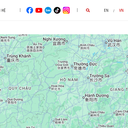
|
|
N HỆ
EN
VN
/