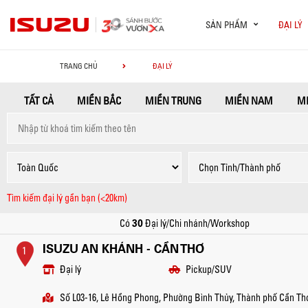
SẢN PHẨM
ĐẠI LÝ
TRANG CHỦ
ĐẠI LÝ
Tìm kiếm đại lý gần bạn (<20km)
30
Có
Đại lý/Chi nhánh/Workshop
ISUZU AN KHÁNH - CẦN THƠ
1
Đại lý
Pickup/SUV
Số L03-16, Lê Hồng Phong, Phường Bình Thủy, Thành phố Cần Th