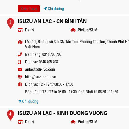
Xem thêm
Chỉ đường
ISUZU AN LẠC - CN BÌNH TÂN
3
Đại lý
Pickup/SUV
Lô số 1, Đường số 3, KCN Tân Tạo, Phường Tân Tạo, Thành Phố Hồ
Việt Nam
Bán hàng: 0344 705 708
Dịch vụ: 0346 705 708
anlac@dlr-ivc.com
http://isuzuanlac.vn
Dịch vụ: T2 - T7 từ 08:00 - 17:00
Bán hàng: T2 - T7 từ 08:00 - 17:30, Chủ Nhật từ 08:30 - 11h30
Chỉ đường
ISUZU AN LẠC - KINH DƯƠNG VƯƠNG
4
Đại lý
Pickup/SUV