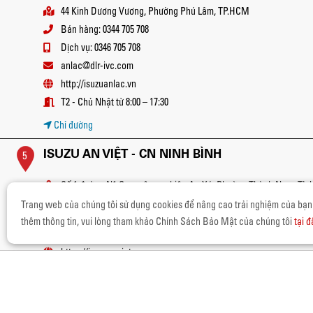
44 Kinh Dương Vương, Phường Phú Lâm, TP.HCM
Bán hàng: 0344 705 708
Dịch vụ: 0346 705 708
anlac@dlr-ivc.com
http://isuzuanlac.vn
T2 - Chủ Nhật từ 8:00 – 17:30
Chỉ đường
ISUZU AN VIỆT - CN NINH BÌNH
5
Số 1 đường N1 Cụm công nghiệp An Xá, Phường Thành Nam, Tỉnh
Việt Nam
Trang web của chúng tôi sử dụng cookies để nâng cao trải nghiệm của bạn
Sửa chữa: 0903 243 826
thêm thông tin, vui lòng tham khảo Chính Sách Bảo Mật của chúng tôi
tại đ
anviet-service@dlr-ivc.com
https://isuzuanviet.com.vn
Sửa chữa: T2 - T7 từ 7:30 - 17:00
Chỉ đường