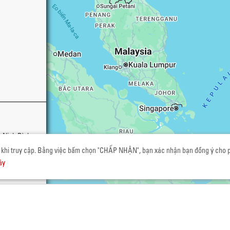
 Ninh Bình,
 khi truy cập. Bằng việc bấm chọn "CHẤP NHẬN", bạn xác nhận bạn đồng ý cho ph
ây
Chế độ xem bản đồ