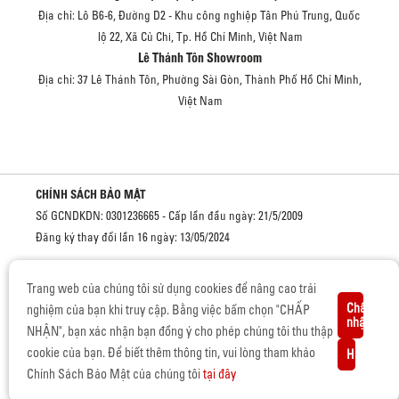
Địa chỉ: Lô B6-6, Đường D2 - Khu công nghiệp Tân Phú Trung, Quốc
lộ 22, Xã Củ Chi, Tp. Hồ Chí Minh, Việt Nam
Lê Thánh Tôn Showroom
Địa chỉ: 37 Lê Thánh Tôn, Phường Sài Gòn, Thành Phố Hồ Chí Minh,
Việt Nam
CHÍNH SÁCH BẢO MẬT
Số GCNDKDN: 0301236665 - Cấp lần đầu ngày: 21/5/2009
Đăng ký thay đổi lần 16 ngày: 13/05/2024
Cơ quan cấp: Sở kế hoạch và đầu tư Thành phố Hồ Chí Minh
Trang web của chúng tôi sử dụng cookies để nâng cao trải
Chấp
nghiệm của bạn khi truy cập. Bằng việc bấm chọn "CHẤP
nhận
NHẬN", bạn xác nhận bạn đồng ý cho phép chúng tôi thu thập
BẢN QUYỀN © 2019 CỦA ISUZU VIỆT NAM.
cookie của bạn. Để biết thêm thông tin, vui lòng tham khảo
Hủy
Giấy chứng nhận đủ điều kiện sản xuất, lắp ráp Ô tô - Số
Chính Sách Bảo Mật của chúng tôi
tại đây
3373/GCN-BCT, cấp ngày 15/06/2022 bởi Bộ Công Thương