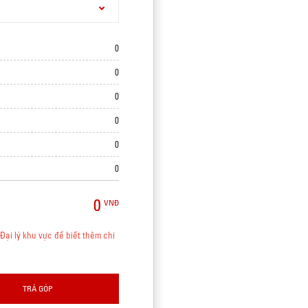
0
0
0
0
0
0
0
VNĐ
Đại lý khu vực để biết thêm chi
TRẢ GÓP