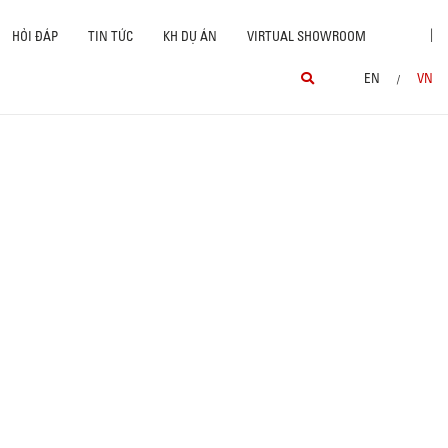
|
HỎI ĐÁP
TIN TỨC
KH DỰ ÁN
VIRTUAL SHOWROOM
EN
VN
/