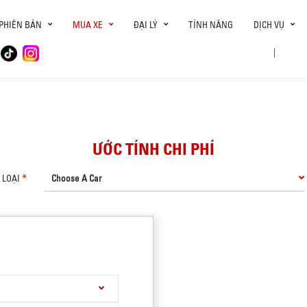
PHIÊN BẢN
MUA XE
ĐẠI LÝ
TÍNH NĂNG
DỊCH VỤ
|
ƯỚC TÍNH CHI PHÍ
LOẠI