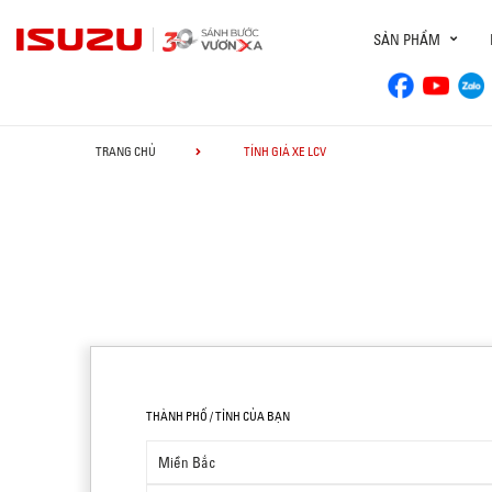
SẢN PHẨM
TRANG CHỦ
TÍNH GIÁ XE LCV
THÀNH PHỐ / TỈNH CỦA BẠN