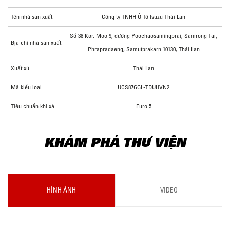
Tên nhà sản xuất
Công ty TNHH Ô Tô Isuzu Thái Lan
Số 38 Kor. Moo 9, đường Poochaosamingprai, Samrong Tai,
Địa chỉ nhà sản xuất
Phrapradaeng, Samutprakarn 10130, Thái Lan
Xuất xứ
Thái Lan
Mã kiểu loại
UCS87GGL-TDUHVN2
Tiêu chuẩn khí xả
Euro 5
KHÁM PHÁ THƯ VIỆN
HÌNH ẢNH
VIDEO