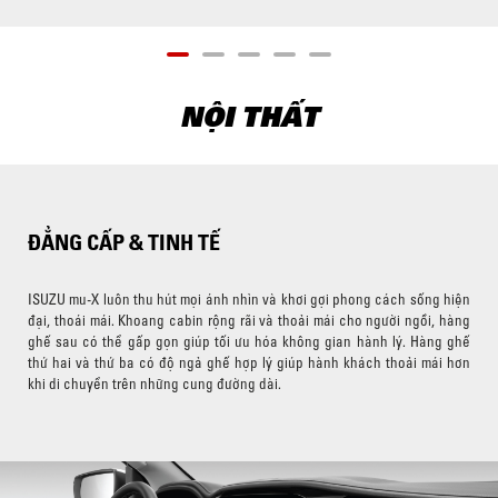
NỘI THẤT
ĐẲNG CẤP & TINH TẾ
ISUZU mu-X luôn thu hút mọi ánh nhìn và khơi gợi phong cách sống hiện
đại, thoái mái. Khoang cabin rộng rãi và thoải mái cho người ngồi, hàng
ghế sau có thể gấp gọn giúp tối ưu hóa không gian hành lý. Hàng ghế
thứ hai và thứ ba có độ ngả ghế hợp lý giúp hành khách thoải mái hơn
khi di chuyển trên những cung đường dài.