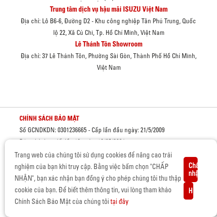
Trung tâm dịch vụ hậu mãi ISUZU Việt Nam
Địa chỉ: Lô B6-6, Đường D2 - Khu công nghiệp Tân Phú Trung, Quốc
lộ 22, Xã Củ Chi, Tp. Hồ Chí Minh, Việt Nam
Lê Thánh Tôn Showroom
Địa chỉ: 37 Lê Thánh Tôn, Phường Sài Gòn, Thành Phố Hồ Chí Minh,
Việt Nam
CHÍNH SÁCH BẢO MẬT
Số GCNDKDN: 0301236665 - Cấp lần đầu ngày: 21/5/2009
Đăng ký thay đổi lần 16 ngày: 13/05/2024
Trang web của chúng tôi sử dụng cookies để nâng cao trải
Cơ quan cấp: Sở kế hoạch và đầu tư Thành phố Hồ Chí Minh
Chấp
nghiệm của bạn khi truy cập. Bằng việc bấm chọn "CHẤP
nhận
NHẬN", bạn xác nhận bạn đồng ý cho phép chúng tôi thu thập
BẢN QUYỀN © 2019 CỦA ISUZU VIỆT NAM.
cookie của bạn. Để biết thêm thông tin, vui lòng tham khảo
Hủy
Giấy chứng nhận đủ điều kiện sản xuất, lắp ráp Ô tô - Số
Chính Sách Bảo Mật của chúng tôi
tại đây
3373/GCN-BCT, cấp ngày 15/06/2022 bởi Bộ Công Thương