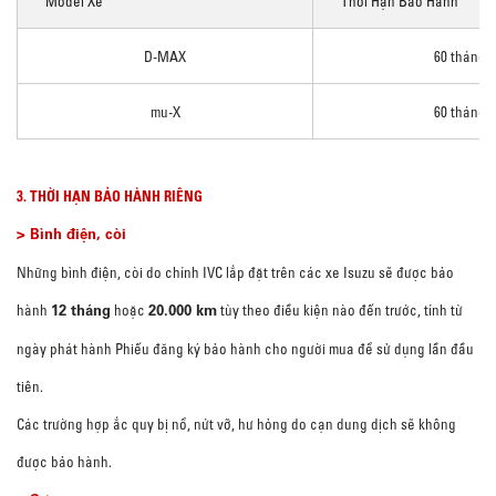
Model Xe
Thời Hạn Bảo Hành
D-MAX
60 tháng
mu-X
60 tháng
3. THỜI HẠN BẢO HÀNH RIÊNG
> Bình điện, còi
Những bình điện, còi do chính IVC lắp đặt trên các xe Isuzu sẽ được bảo
12 tháng
20.000 km
hành
hoặc
tùy theo điều kiện nào đến trước, tính từ
ngày phát hành Phiếu đăng ký bảo hành cho người mua để sử dụng lần đầu
tiên.
Các trường hợp ắc quy bị nổ, nứt vỡ, hư hỏng do cạn dung dịch sẽ không
được bảo hành.