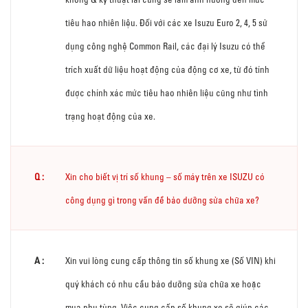
tiêu hao nhiên liệu. Đối với các xe Isuzu Euro 2, 4, 5 sử
dụng công nghệ Common Rail, các đại lý Isuzu có thể
trích xuất dữ liệu hoạt động của động cơ xe, từ đó tính
được chính xác mức tiêu hao nhiên liệu cũng như tình
trạng hoạt động của xe.
Xin cho biết vị trí số khung – số máy trên xe ISUZU có
công dụng gì trong vấn đề bảo dưỡng sửa chữa xe?
Xin vui lòng cung cấp thông tin số khung xe (Số VIN) khi
quý khách có nhu cầu bảo dưỡng sửa chữa xe hoặc
mua phụ tùng. Việc cung cấp số khung xe sẽ giúp các