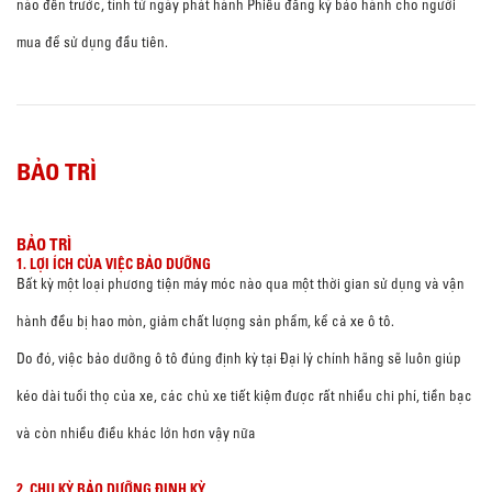
nào đến trước, tính từ ngày phát hành Phiếu đăng ký bảo hành cho người
mua để sử dụng đầu tiên.
BẢO TRÌ
BẢO TRÌ
1. LỢI ÍCH CỦA VIỆC BẢO DƯỠNG
Bất kỳ một loại phương tiện máy móc nào qua một thời gian sử dụng và vận
hành đều bị hao mòn, giảm chất lượng sản phẩm, kể cả xe ô tô.
Do đó, việc bảo dưỡng ô tô đúng định kỳ tại Đại lý chính hãng sẽ luôn giúp
kéo dài tuổi thọ của xe, các chủ xe tiết kiệm được rất nhiều chi phí, tiền bạc
và còn nhiều điều khác lớn hơn vậy nữa
2. CHU KỲ BẢO DƯỠNG ĐỊNH KỲ