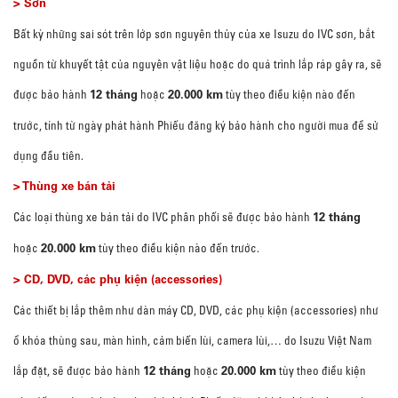
> Sơn
Bất kỳ những sai sót trên lớp sơn nguyên thủy của xe Isuzu do IVC sơn, bắt
nguồn từ khuyết tật của nguyên vật liệu hoặc do quá trình lắp ráp gây ra, sẽ
12 tháng
20.000 km
được bảo hành
hoặc
tùy theo điều kiện nào đến
trước, tính từ ngày phát hành Phiếu đăng ký bảo hành cho người mua để sử
dụng đầu tiên.
> Thùng xe bán tải
12 tháng
Các loại thùng xe bán tải do IVC phân phối sẽ được bảo hành
20.000 km
hoặc
tùy theo điều kiện nào đến trước.
> CD, DVD, các phụ kiện (accessories)
Các thiết bị lắp thêm như dàn máy CD, DVD, các phụ kiện (accessories) như
ổ khóa thùng sau, màn hình, cảm biến lùi, camera lùi,… do Isuzu Việt Nam
12 tháng
20.000 km
lắp đặt, sẽ được bảo hành
hoặc
tùy theo điều kiện