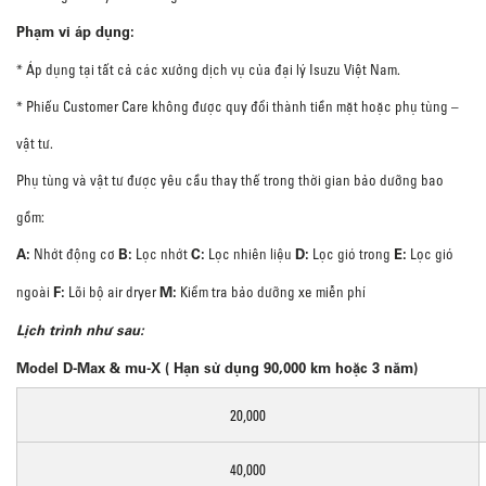
Phạm vi áp dụng:
* Áp dụng tại tất cả các xưởng dịch vụ của đại lý Isuzu Việt Nam.
* Phiếu Customer Care không được quy đổi thành tiền mặt hoặc phụ tùng –
vật tư.
Phụ tùng và vật tư được yêu cầu thay thế trong thời gian bảo dưỡng bao
gồm:
A:
B:
C:
D:
E:
Nhớt động cơ
Lọc nhớt
Lọc nhiên liệu
Lọc gió trong
Lọc gió
F:
M:
ngoài
Lõi bộ air dryer
Kiểm tra bảo dưỡng xe miễn phí
Lịch trình như sau:
Model D-Max & mu-X ( Hạn sử dụng 90,000 km hoặc 3 năm)
20,000
40,000