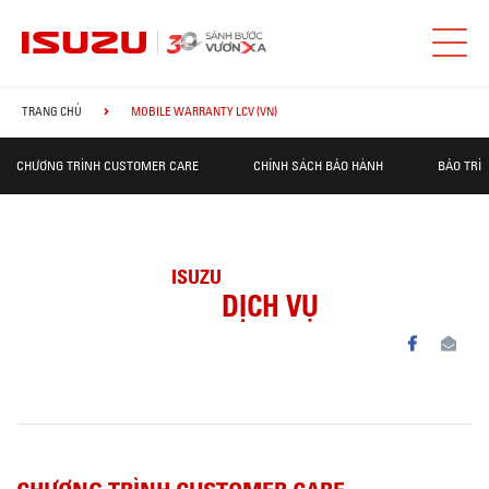
TRANG CHỦ
MOBILE WARRANTY LCV (VN)
CHƯƠNG TRÌNH CUSTOMER CARE
CHÍNH SÁCH BẢO HÀNH
BẢO TRÌ
ISUZU
DỊCH VỤ