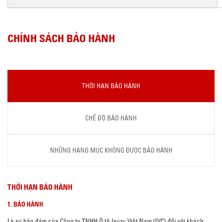
CHÍNH SÁCH BẢO HÀNH
THỜI HẠN BẢO HÀNH
CHẾ ĐỘ BẢO HÀNH
NHỮNG HẠNG MỤC KHÔNG ĐƯỢC BẢO HÀNH
THỜI HẠN BẢO HÀNH
1. BẢO HÀNH
Là sự bảo đảm của Công ty TNHH Ô tô Isuzu Việt Nam (IVC) đối với khách