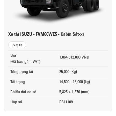
Xe tải ISUZU - FVM60WE5 - Cabin Sát-xi
FVM-E5
Giá
1.864.512.000 VND
(Đã bao gồm VAT)
Tổng trọng tải
25,000 (Kg)
Tải trọng
14,500 - 15,000 (kg)
Chiều dài cơ sở
5,825 + 1,370 (mm)
Hộp số
ES11109