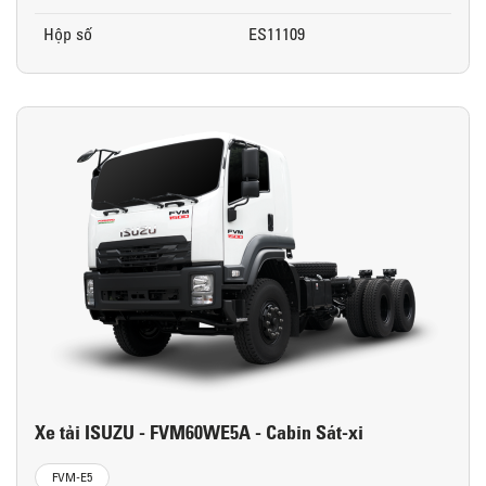
Hộp số
ES11109
Xe tải ISUZU - FVM60WE5A - Cabin Sát-xi
FVM-E5