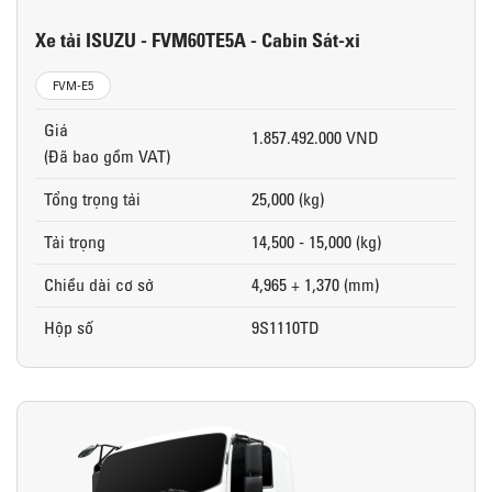
Xe tải ISUZU - FVM60TE5A - Cabin Sát-xi
FVM-E5
Giá
1.857.492.000 VND
(Đã bao gồm VAT)
Tổng trọng tải
25,000 (kg)
Tải trọng
14,500 - 15,000 (kg)
Chiều dài cơ sở
4,965 + 1,370 (mm)
Hộp số
9S1110TD