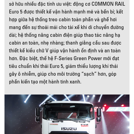
sở hữu nhiều đặc tính ưu việt: động cơ COMMON RAIL
Euro 5 được thiết kế vận hành mạnh mẽ và bền bỉ; kết
hợp giữa hệ thống treo cabin toàn phần và ghế hơi
mang đến sự thoải mái cho tài xế khi di chuyển đường
dài; hệ thống nâng cabin điện giúp thao tác nâng hạ
cabin an toàn, nhẹ nhàng; thanh giằng cầu sau được
thiết kế kiểu chữ V giúp vận hành ổn định và an toàn
hơn. Đặc biệt, thế hệ F-Series Green Power mới đạt
tiêu chuẩn khí thải Euro 5, giảm thiểu lượng khí thải
gây ô nhiễm, giúp cho môi trường “sạch” hơn, góp
phần kiến tạo một hành tinh xanh.