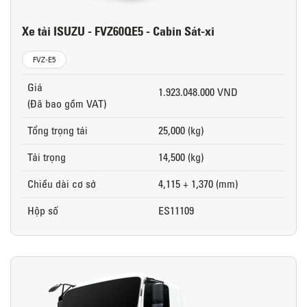
Xe tải ISUZU - FVZ60QE5 - Cabin Sát-xi
FVZ-E5
Giá
1.923.048.000 VND
(Đã bao gồm VAT)
Tổng trọng tải
25,000 (kg)
Tải trọng
14,500 (kg)
Chiều dài cơ sở
4,115 + 1,370 (mm)
Hộp số
ES11109