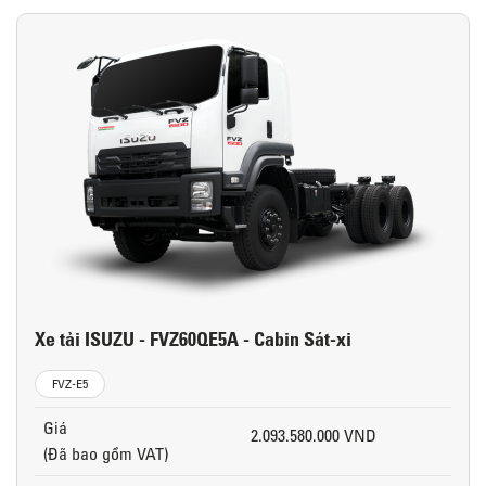
Xe tải ISUZU - FVZ60QE5A - Cabin Sát-xi
FVZ-E5
Giá
2.093.580.000 VND
(Đã bao gồm VAT)