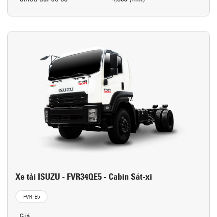
Xe tải ISUZU - FVR34QE5 - Cabin Sát-xi
FVR-E5
Giá