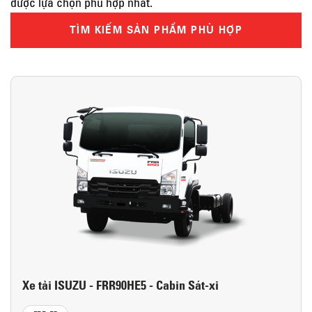
được lựa chọn phù hợp nhất.
TÌM KIẾM SẢN PHẨM PHÙ HỢP
Xe tải ISUZU - FRR90HE5 - Cabin Sát-xi