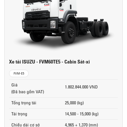
Xe tải ISUZU - FVM60TE5 - Cabin Sát-xi
FVM-E5
Giá
1.802.844.000 VND
(Đã bao gồm VAT)
Tổng trọng tải
25,000 (kg)
Tải trọng
14,500 - 15,000 (kg)
Chiều dài cơ sở
4,965 + 1,370 (mm)