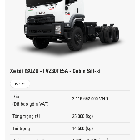
Xe tải ISUZU - FVZ60TE5A - Cabin Sát-xi
FVZ-E5
Giá
2.116.692.000 VND
(Đã bao gồm VAT)
Tổng trọng tải
25,000 (kg)
Tải trọng
14,500 (kg)