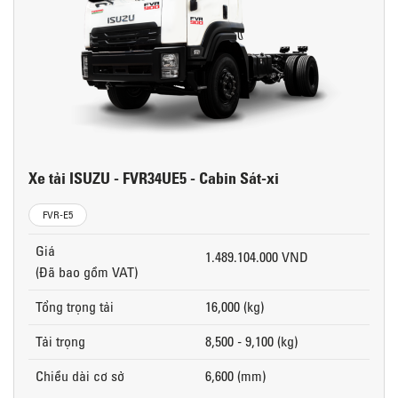
Xe tải ISUZU - FVR34UE5 - Cabin Sát-xi
FVR-E5
Giá
1.489.104.000 VND
(Đã bao gồm VAT)
Tổng trọng tải
16,000 (kg)
Tải trọng
8,500 - 9,100 (kg)
Chiều dài cơ sở
6,600 (mm)