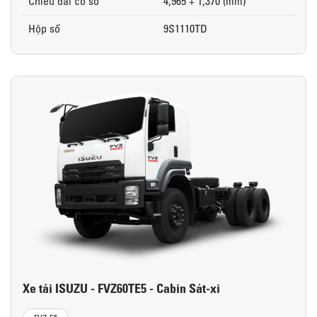
Chiều dài cơ sở
4,965 + 1,370 (mm)
Hộp số
9S1110TD
Xe tải ISUZU - FVZ60TE5 - Cabin Sát-xi