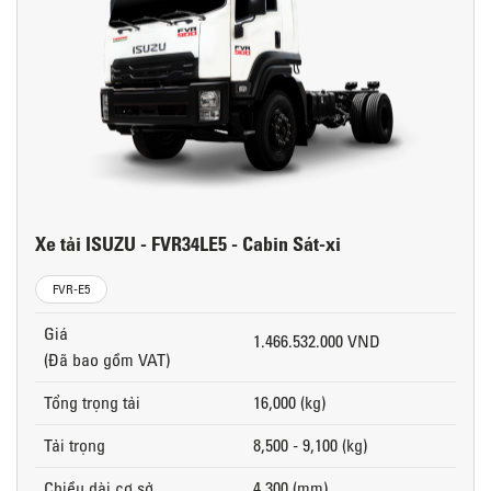
Xe tải ISUZU - FVR34LE5 - Cabin Sát-xi
FVR-E5
Giá
1.466.532.000 VND
(Đã bao gồm VAT)
Tổng trọng tải
16,000 (kg)
Tải trọng
8,500 - 9,100 (kg)
Chiều dài cơ sở
4,300 (mm)