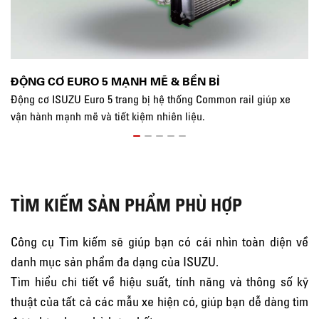
ĐỘNG CƠ EURO 5 MẠNH MẼ & BỀN BỈ
K
Động cơ ISUZU Euro 5 trang bị hệ thống Common rail giúp xe
Kh
vận hành mạnh mẽ và tiết kiệm nhiên liệu.
kh
TÌM KIẾM SẢN PHẨM PHÙ HỢP
Công cụ Tìm kiếm sẽ giúp bạn có cái nhìn toàn diện về
danh mục sản phẩm đa dạng của ISUZU.
Tìm hiểu chi tiết về hiệu suất, tính năng và thông số kỹ
thuật của tất cả các mẫu xe hiện có, giúp bạn dễ dàng tìm