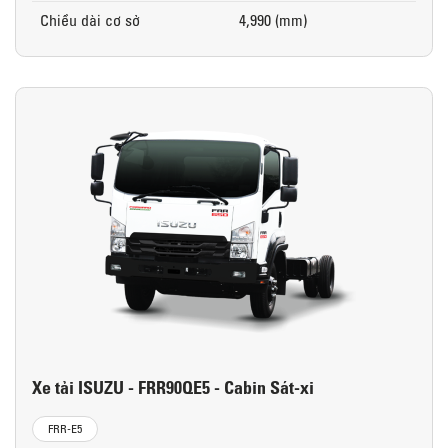
Chiều dài cơ sở
4,990 (mm)
Xe tải ISUZU - FRR90QE5 - Cabin Sát-xi
FRR-E5