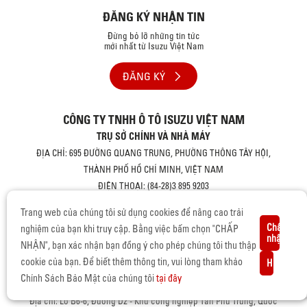
ĐĂNG KÝ NHẬN TIN
Đừng bỏ lỡ những tin tức
mới nhất từ Isuzu Việt Nam
ĐĂNG KÝ
CÔNG TY TNHH Ô TÔ ISUZU VIỆT NAM
TRỤ SỞ CHÍNH VÀ NHÀ MÁY
ĐỊA CHỈ: 695 ĐƯỜNG QUANG TRUNG, PHƯỜNG THÔNG TÂY HỘI,
THÀNH PHỐ HỒ CHÍ MINH, VIỆT NAM
ĐIỆN THOẠI: (84-28)3 895 9203
EMAIL: INFO@ISUZU-VIETNAM.COM
Trang web của chúng tôi sử dụng cookies để nâng cao trải
VĂN PHÒNG ĐẠI DIỆN - PHÍA BẮC
Chấp
nghiệm của bạn khi truy cập. Bằng việc bấm chọn "CHẤP
ĐỊA CHỈ: VP402, TẦNG 4, THÁP B, TÒA NHÀ EPIC TOWER, SỐ 19 DUY
nhận
NHẬN", bạn xác nhận bạn đồng ý cho phép chúng tôi thu thập
TÂN, PHƯỜNG CẦU GIẤY, THÀNH PHỐ HÀ NỘI, VIỆT NAM
cookie của bạn. Để biết thêm thông tin, vui lòng tham khảo
Hủy
ĐIỆN THOẠI: (84)90 6869 905
Chính Sách Bảo Mật của chúng tôi
tại đây
TRUNG TÂM DỊCH VỤ HẬU MÃI ISUZU VIỆT NAM
Địa chỉ: Lô B6-6, Đường D2 - Khu công nghiệp Tân Phú Trung, Quốc