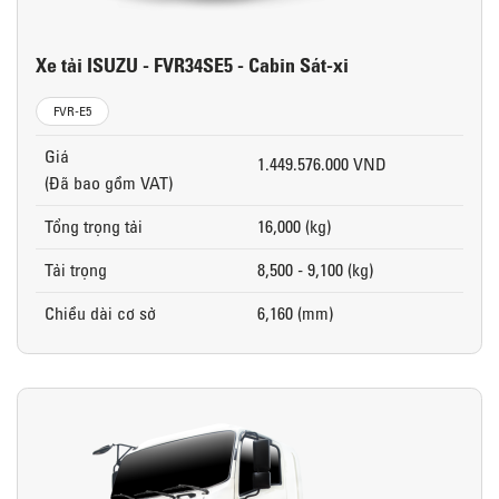
Xe tải ISUZU - FVR34SE5 - Cabin Sát-xi
FVR-E5
Giá
1.449.576.000 VND
(Đã bao gồm VAT)
Tổng trọng tải
16,000 (kg)
Tải trọng
8,500 - 9,100 (kg)
Chiều dài cơ sở
6,160 (mm)