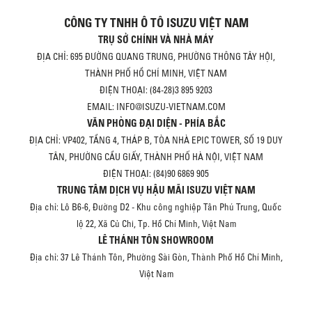
CÔNG TY TNHH Ô TÔ ISUZU VIỆT NAM
TRỤ SỞ CHÍNH VÀ NHÀ MÁY
ĐỊA CHỈ: 695 ĐƯỜNG QUANG TRUNG, PHƯỜNG THÔNG TÂY HỘI,
THÀNH PHỐ HỒ CHÍ MINH, VIỆT NAM
ĐIỆN THOẠI: (84-28)3 895 9203
EMAIL: INFO@ISUZU-VIETNAM.COM
VĂN PHÒNG ĐẠI DIỆN - PHÍA BẮC
ĐỊA CHỈ: VP402, TẦNG 4, THÁP B, TÒA NHÀ EPIC TOWER, SỐ 19 DUY
TÂN, PHƯỜNG CẦU GIẤY, THÀNH PHỐ HÀ NỘI, VIỆT NAM
ĐIỆN THOẠI: (84)90 6869 905
TRUNG TÂM DỊCH VỤ HẬU MÃI ISUZU VIỆT NAM
Địa chỉ: Lô B6-6, Đường D2 - Khu công nghiệp Tân Phú Trung, Quốc
lộ 22, Xã Củ Chi, Tp. Hồ Chí Minh, Việt Nam
LÊ THÁNH TÔN SHOWROOM
Địa chỉ: 37 Lê Thánh Tôn, Phường Sài Gòn, Thành Phố Hồ Chí Minh,
Việt Nam