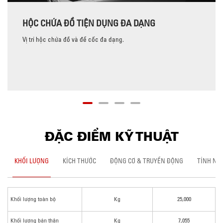
HỘC CHỨA ĐỒ TIỆN DỤNG ĐA DẠNG
Vị trí hộc chứa đồ và để cốc đa dạng.
ĐẶC ĐIỂM KỸ THUẬT
KHỐI LƯỢNG
KÍCH THƯỚC
ĐỘNG CƠ & TRUYỀN ĐỘNG
TÍNH NĂ
Khối lượng toàn bộ
Kg
25,000
Khối lượng bản thân
Kg
7,055