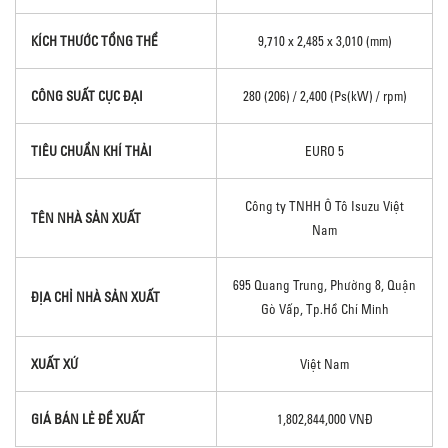
KÍCH THƯỚC TỔNG THỂ
9,710 x 2,485 x 3,010 (mm)
CÔNG SUẤT CỰC ĐẠI
280 (206) / 2,400 (Ps(kW) / rpm)
TIÊU CHUẨN KHÍ THẢI
EURO 5
Công ty TNHH Ô Tô Isuzu Việt
TÊN NHÀ SẢN XUẤT
Nam
695 Quang Trung, Phường 8, Quận
ĐỊA CHỈ NHÀ SẢN XUẤT
Gò Vấp, Tp.Hồ Chí Minh
XUẤT XỨ
Việt Nam
GIÁ BÁN LẺ ĐỀ XUẤT
1,802,844,000 VNĐ