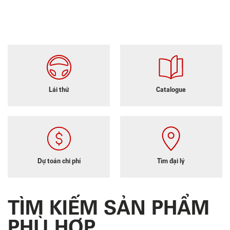
Lái thử
Catalogue
Dự toán chi phí
Tìm đại lý
TÌM KIẾM SẢN PHẨM
PHÙ HỢP