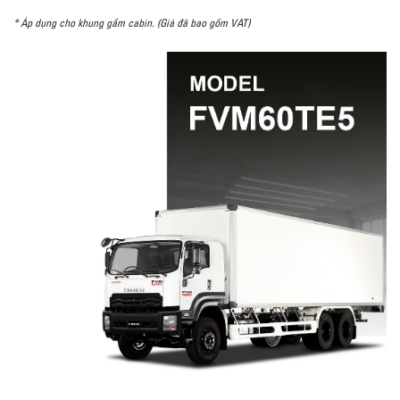
* Áp dụng cho khung gầm cabin. (Giá đã bao gồm VAT)