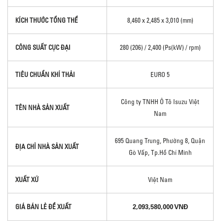
KÍCH THƯỚC TỔNG THỂ
8,460 x 2,485 x 3,010 (mm)
CÔNG SUẤT CỰC ĐẠI
280 (206) / 2,400 (Ps(kW) / rpm)
TIÊU CHUẨN KHÍ THẢI
EURO 5
Công ty TNHH Ô Tô Isuzu Việt
TÊN NHÀ SẢN XUẤT
Nam
695 Quang Trung, Phường 8, Quận
ĐỊA CHỈ NHÀ SẢN XUẤT
Gò Vấp, Tp.Hồ Chí Minh
XUẤT XỨ
Việt Nam
2,093,580,000 VNĐ
GIÁ BÁN LẺ ĐỀ XUẤT