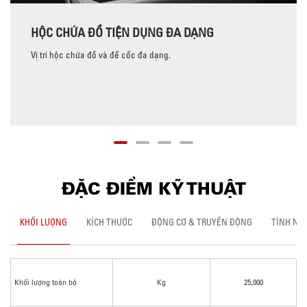
HỘC CHỨA ĐỒ TIỆN DỤNG ĐA DẠNG
Vị trí hộc chứa đồ và để cốc đa dạng.
ĐẶC ĐIỂM KỸ THUẬT
KHỐI LƯỢNG
KÍCH THƯỚC
ĐỘNG CƠ & TRUYỀN ĐỘNG
TÍNH NĂ
Khối lượng toàn bộ
Kg
25,000