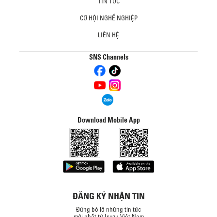
TIN TỨC
CƠ HỘI NGHỀ NGHIỆP
LIÊN HỆ
SNS Channels
Download Mobile App
ĐĂNG KÝ NHẬN TIN
Đừng bỏ lỡ những tin tức
mới nhất từ Isuzu Việt Nam