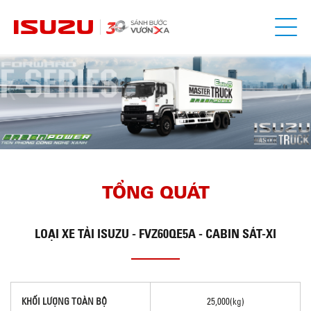
TỔNG QUÁT
LOẠI
XE TẢI ISUZU - FVZ60QE5A - CABIN SÁT-XI
KHỐI LƯỢNG TOÀN BỘ
25,000(kg)