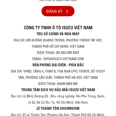
ĐĂNG KÝ
CÔNG TY TNHH Ô TÔ ISUZU VIỆT NAM
TRỤ SỞ CHÍNH VÀ NHÀ MÁY
ĐỊA CHỈ: 695 ĐƯỜNG QUANG TRUNG, PHƯỜNG THÔNG TÂY HỘI,
THÀNH PHỐ HỒ CHÍ MINH, VIỆT NAM
ĐIỆN THOẠI: (84-28)3 895 9203
EMAIL: INFO@ISUZU-VIETNAM.COM
VĂN PHÒNG ĐẠI DIỆN - PHÍA BẮC
ĐỊA CHỈ: VP402, TẦNG 4, THÁP B, TÒA NHÀ EPIC TOWER, SỐ 19 DUY
TÂN, PHƯỜNG CẦU GIẤY, THÀNH PHỐ HÀ NỘI, VIỆT NAM
ĐIỆN THOẠI: (84)90 6869 905
TRUNG TÂM DỊCH VỤ HẬU MÃI ISUZU VIỆT NAM
Địa chỉ: Lô B6-6, Đường D2 - Khu công nghiệp Tân Phú Trung, Quốc
lộ 22, Xã Củ Chi, Tp. Hồ Chí Minh, Việt Nam
LÊ THÁNH TÔN SHOWROOM
Địa chỉ: 37 Lê Thánh Tôn, Phường Sài Gòn, Thành Phố Hồ Chí Minh,