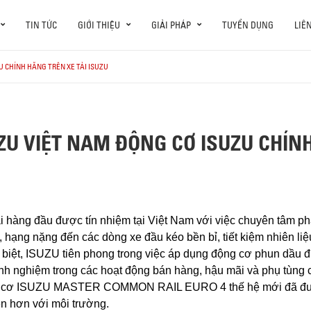
TIN TỨC
GIỚI THIỆU
GIẢI PHÁP
TUYỂN DỤNG
LIÊ
 CHÍNH HÃNG TRÊN XE TẢI ISUZU
ZU VIỆT NAM ĐỘNG CƠ ISUZU CHÍNH
hàng đầu được tín nhiệm tại Việt Nam với việc chuyên tâm phá
, hạng nặng đến các dòng xe đầu kéo bền bỉ, tiết kiệm nhiên li
 biệt, ISUZU tiên phong trong việc áp dụng động cơ phun dầu 
nh nghiệm trong các hoạt động bán hàng, hậu mãi và phụ tùng 
cơ ISUZU MASTER COMMON RAIL EURO 4 thế hệ mới đã được 
ện hơn với môi trường.