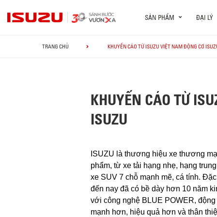
SẢN PHẨM
ĐẠI LÝ
TRANG CHỦ
KHUYẾN CÁO TỪ ISUZU VIỆT NAM ĐỘNG CƠ ISUZU
KHUYẾN CÁO TỪ ISU
ISUZU
ISUZU là thương hiệu xe thương mại 
phẩm, từ xe tải hạng nhẹ, hạng trung
xe SUV 7 chỗ mạnh mẽ, cá tính. Đặc
đến nay đã có bề dày hơn 10 năm ki
với công nghệ BLUE POWER, động 
mạnh hơn, hiệu quả hơn và thân thi