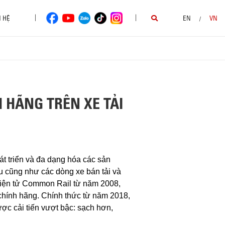
|
|
N HỆ
EN
VN
/
 HÃNG TRÊN XE TẢI
t triển và đa dạng hóa các sản
ệu cũng như các dòng xe bán tải và
điện tử Common Rail từ năm 2008,
chính hãng. Chính thức từ năm 2018,
cải tiến vượt bậc: sạch hơn,