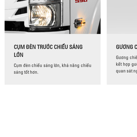
CỤM ĐÈN TRƯỚC CHIẾU SÁNG
GƯƠNG C
LỚN
Gương chiế
kết hợp gư
Cụm đèn chiếu sáng lớn, khả năng chiếu
quan sát ng
sáng tốt hơn.