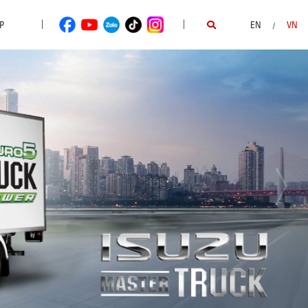
|
|
P
EN
VN
/