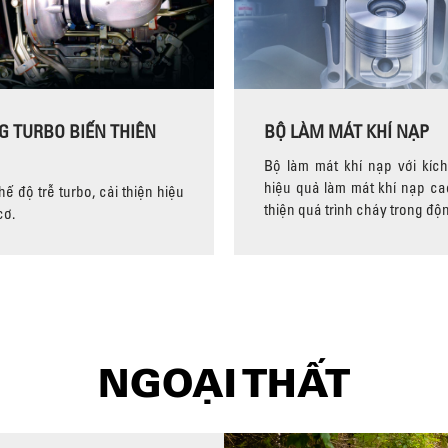
G TURBO BIẾN THIÊN
BỘ LÀM MÁT KHÍ NẠP
Bộ làm mát khí nạp với kích
hiệu quả làm mát khí nạp cao
ế độ trễ turbo, cải thiện hiệu
thiện quá trình cháy trong độ
cơ.
NGOẠI THẤT