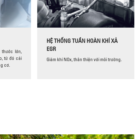
HỆ THỐNG TUẦN HOÀN KHÍ XẢ
EGR
 thước lớn,
, từ đó cải
Giảm khí NOx, thân thiện với môi trường.
ng cơ.