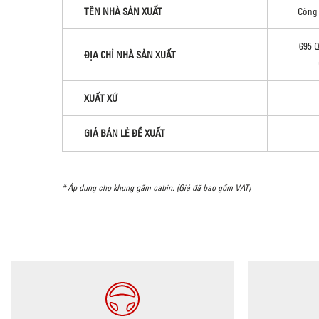
TÊN NHÀ SẢN XUẤT
Công 
695 
ĐỊA CHỈ NHÀ SẢN XUẤT
XUẤT XỨ
GIÁ BÁN LẺ ĐỀ XUẤT
* Áp dụng cho khung gầm cabin. (Giá đã bao gồm VAT)