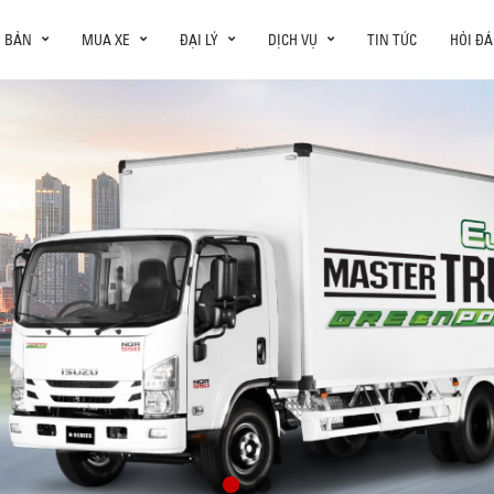
N BẢN
MUA XE
ĐẠI LÝ
DỊCH VỤ
TIN TỨC
HỎI ĐÁ