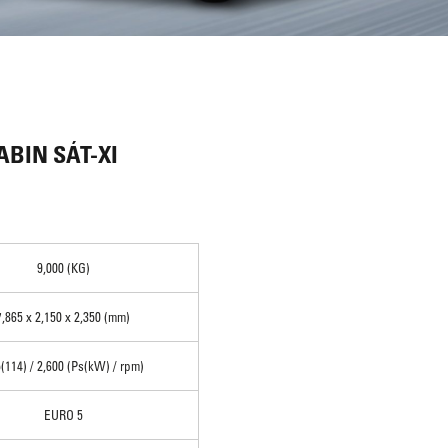
ABIN SÁT-XI
9,000 (KG)
7,865 x 2,150 x 2,350 (mm)
(114) / 2,600 (Ps(kW) / rpm)
EURO 5