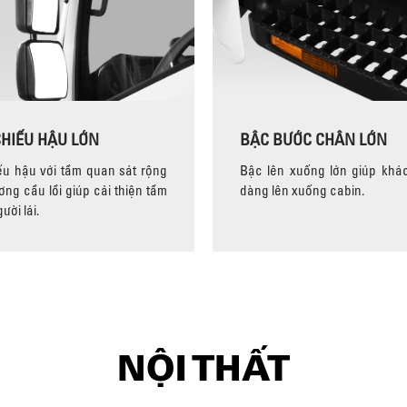
HIẾU HẬU LỚN
BẬC BƯỚC CHÂN LỚN
u hậu với tầm quan sát rộng
Bậc lên xuống lớn giúp khá
ơng cầu lồi giúp cải thiện tầm
dàng lên xuống cabin.
ười lái.
NỘI THẤT