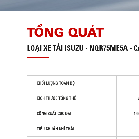
TỔNG QUÁT
LOẠI
XE TẢI ISUZU - NQR75ME5A - C
KHỐI LƯỢNG TOÀN BỘ
KÍCH THƯỚC TỔNG THỂ
CÔNG SUẤT CỰC ĐẠI
155
TIÊU CHUẨN KHÍ THẢI