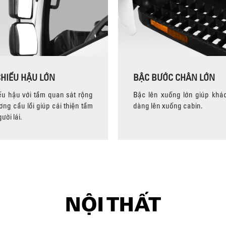
HIẾU HẬU LỚN
BẬC BƯỚC CHÂN LỚN
u hậu với tầm quan sát rộng
Bậc lên xuống lớn giúp khá
ơng cầu lồi giúp cải thiện tầm
dàng lên xuống cabin.
ười lái.
NỘI THẤT