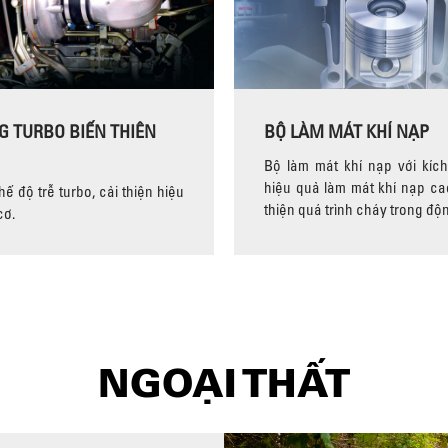
G TURBO BIẾN THIÊN
BỘ LÀM MÁT KHÍ NẠP
Bộ làm mát khí nạp với kích
hiệu quả làm mát khí nạp cao
ế độ trễ turbo, cải thiện hiệu
thiện quá trình cháy trong độ
cơ.
NGOẠI THẤT