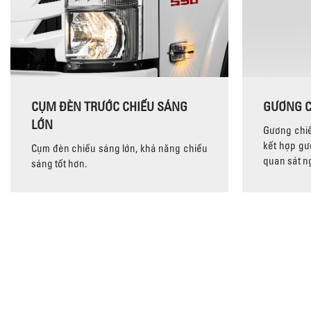
CỤM ĐÈN TRƯỚC CHIẾU SÁNG
GƯƠNG C
LỚN
Gương chiế
kết hợp gư
Cụm đèn chiếu sáng lớn, khả năng chiếu
quan sát ng
sáng tốt hơn.