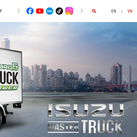
|
|
P
EN
VN
/