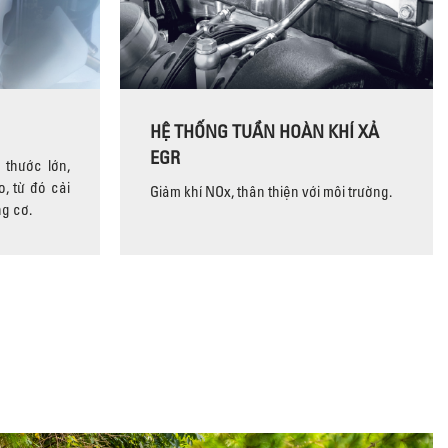
HỆ THỐNG TUẦN HOÀN KHÍ XẢ
EGR
 thước lớn,
, từ đó cải
Giảm khí NOx, thân thiện với môi trường.
ng cơ.