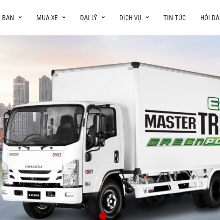
N BẢN
MUA XE
ĐẠI LÝ
DỊCH VỤ
TIN TỨC
HỎI ĐÁ