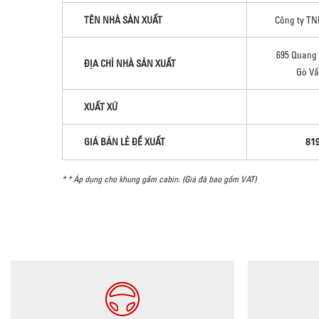
TÊN NHÀ SẢN XUẤT
Công ty TN
695 Quang 
ĐỊA CHỈ NHÀ SẢN XUẤT
Gò Vấ
XUẤT XỨ
81
GIÁ BÁN LẺ ĐỀ XUẤT
* * Áp dụng cho khung gầm cabin. (Giá đã bao gồm VAT)