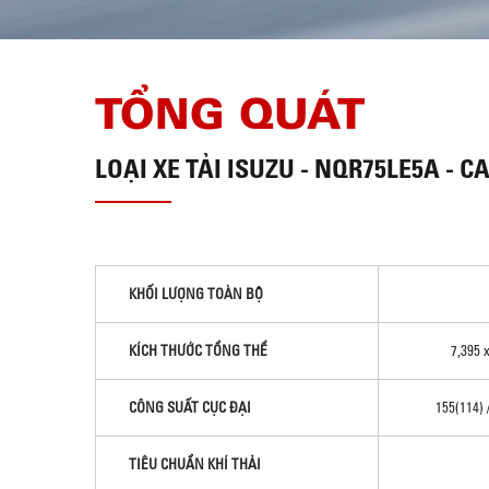
TỔNG QUÁT
LOẠI
XE TẢI ISUZU - NQR75LE5A - C
KHỐI LƯỢNG TOÀN BỘ
KÍCH THƯỚC TỔNG THỂ
7,395 
CÔNG SUẤT CỰC ĐẠI
155(114) 
TIÊU CHUẨN KHÍ THẢI