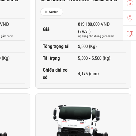
N-Series
0 VND
819,180,000 VND
Giá
(+VAT)
 gầm cabin
Áp dụng cho khung gầm cabin
Tổng trọng tải
9,500 (Kg)
0 (Kg)
Tải trọng
5,300 - 5,500 (Kg)
Chiều dài cơ
4,175 (mm)
sở