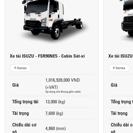
Xe tải ISUZU - FSR90NE5 - Cabin Sát-xi
Xe tải ISUZU
F-Series
F-Series
1,016,928,000 VND
Giá
Giá
(+VAT)
Áp dụng cho khung gầm cabin
Tổng trọng tải
13,000 (kg)
Tổng trọng 
Tải trọng
7,600 (kg)
Tải trọng
Chiều dài cơ
Chiều dài c
4,860 (mm)
sở
sở