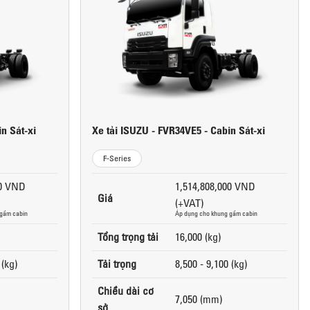
n Sát-xi
Xe tải ISUZU - FVR34VE5 - Cabin Sát-xi
F-Series
00 VND
1,514,808,000 VND
Giá
(+VAT)
 gầm cabin
Áp dụng cho khung gầm cabin
Tổng trọng tải
16,000 (kg)
 (kg)
Tải trọng
8,500 - 9,100 (kg)
Chiều dài cơ
7,050 (mm)
sở