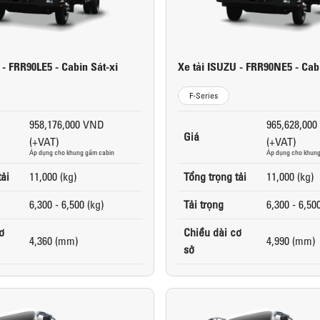
 - FRR90LE5 - Cabin Sát-xi
Xe tải ISUZU - FRR90NE5 - Cabi
F-Series
958,176,000 VND
965,628,00
Giá
(+VAT)
(+VAT)
Áp dụng cho khung gầm cabin
Áp dụng cho khung
tải
11,000 (kg)
Tổng trọng tải
11,000 (kg)
6,300 - 6,500 (kg)
Tải trọng
6,300 - 6,50
ơ
Chiều dài cơ
4,360 (mm)
4,990 (mm)
sở