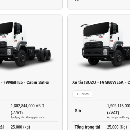
 - FVM60TE5 - Cabin Sát-xi
Xe tải ISUZU - FVM60WE5A - C
F-Series
1,802,844,000 VND
1,909,116,0
Giá
(+VAT)
(+VAT)
Áp dụng cho khung gầm cabin
Áp dụng cho khung
tải
25,000 (kg)
Tổng trọng tải
25,000 (Kg)