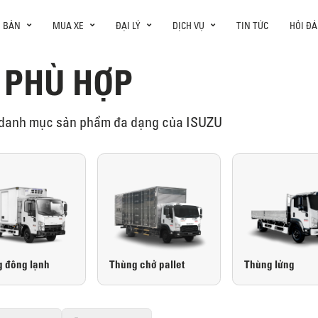
N BẢN
MUA XE
ĐẠI LÝ
DỊCH VỤ
TIN TỨC
HỎI ĐÁ
 PHÙ HỢP
về danh mục sản phẩm đa dạng của ISUZU
 đông lạnh
Thùng chở pallet
Thùng lửng