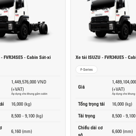
 - FVR34SE5 - Cabin Sát-xi
Xe tải ISUZU - FVR34UE5 - Cabi
F-Series
1,449,576,000 VND
1,489,104,0
Giá
(+VAT)
(+VAT)
Áp dụng cho khung gầm cabin
Áp dụng cho khung
tải
16,000 (kg)
Tổng trọng tải
16,000 (kg)
8,500 - 9,100 (kg)
Tải trọng
8,500 - 9,100
ơ
Chiều dài cơ
6,160 (mm)
6,600 (mm)
sở