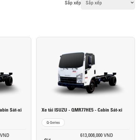
Sắp xếp
abin Sát-xi
Xe tải ISUZU - QMR77HE5 - Cabin Sát-xi
Q-Series
0 VND
613,008,000 VND