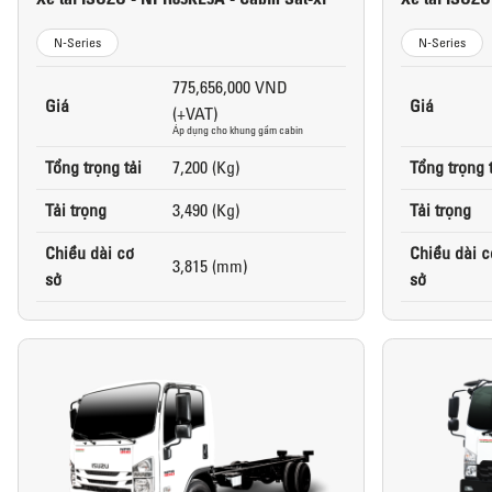
N-Series
N-Series
775,656,000 VND
Giá
Giá
(+VAT)
Áp dụng cho khung gầm cabin
Tổng trọng tải
7,200 (Kg)
Tổng trọng 
Tải trọng
3,490 (Kg)
Tải trọng
Chiều dài cơ
Chiều dài c
3,815 (mm)
sở
sở