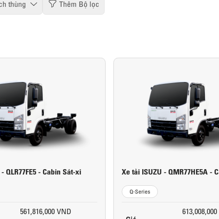
ích thùng
Thêm Bộ lọc
 - QLR77FE5 - Cabin Sát-xi
Xe tải ISUZU - QMR77HE5A - C
Q-Series
561,816,000 VND
613,008,00