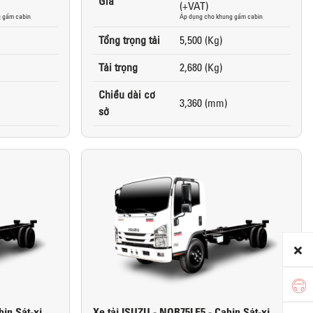
Giá
(+VAT)
 gầm cabin
Áp dụng cho khung gầm cabin
Tổng trọng tải
5,500 (Kg)
Tải trọng
2,680 (Kg)
Chiều dài cơ
3,360 (mm)
sở
in Sát-xi
Xe tải ISUZU - NQR75LE5 - Cabin Sát-xi