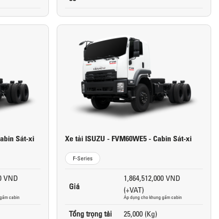
abin Sát-xi
Xe tải ISUZU - FVM60WE5 - Cabin Sát-xi
F-Series
00 VND
1,864,512,000 VND
Giá
(+VAT)
 gầm cabin
Áp dụng cho khung gầm cabin
Tổng trọng tải
25,000 (Kg)