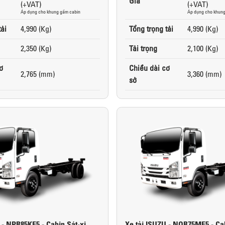
Giá
(+VAT)
(+VAT)
Áp dụng cho khung gầm cabin
Áp dụng cho khung
tải
4,990 (Kg)
Tổng trọng tải
4,990 (Kg)
2,350 (Kg)
Tải trọng
2,100 (Kg)
ơ
Chiều dài cơ
2,765 (mm)
3,360 (mm)
sở
 - NPR85KE5 - Cabin Sát-xi
Xe tải ISUZU - NQR75ME5 - Cab