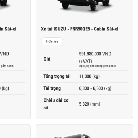
n Sát-xi
Xe tải ISUZU - FRR90QE5 - Cabin Sát-xi
F-Series
0 VND
991,980,000 VND
Giá
(+VAT)
 gầm cabin
Áp dụng cho khung gầm cabin
Tổng trọng tải
11,000 (kg)
0 (kg)
Tải trọng
6,300 - 6,500 (kg)
Chiều dài cơ
5,320 (mm)
sở