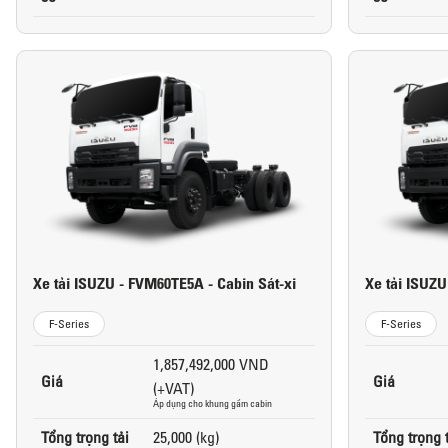
Xe tải ISUZU - FVM60TE5A - Cabin Sát-xi
Xe tải ISUZU
F-Series
F-Series
1,857,492,000 VND
Giá
Giá
(+VAT)
Áp dụng cho khung gầm cabin
Tổng trọng tải
25,000 (kg)
Tổng trọng 