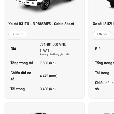
Xe tải ISUZU - NPR85ME5 - Cabin Sát-xi
Xe tải ISUZU
N-Series
F-Series
784,404,000 VND
Giá
Giá
(+VAT)
Áp dụng cho khung gầm cabin
Tổng trọng tải
7,500 (Kg)
Tổng trọng 
Chiều dài cơ
Tải trọng
4,475 (mm)
sở
Chiều dài c
Tải trọng
3,490 (Kg)
sở