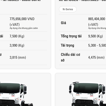
N-Series
775,656,000 VND
865,404,00
Giá
(+VAT)
(+VAT)
Áp dụng cho khung gầm cabin
Áp dụng cho khung
tải
7,500 (Kg)
Tổng trọng tải
9,500 (Kg)
3,990 (Kg)
Tải trọng
5,300 - 5,50
ơ
Chiều dài cơ
3,815 (mm)
4,475 (mm)
sở