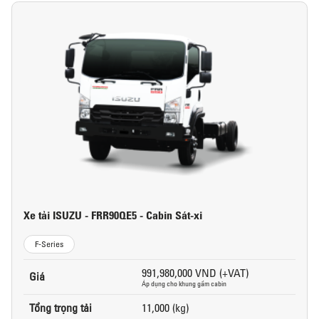
Xe tải ISUZU - FRR90QE5 - Cabin Sát-xi
F-Series
991,980,000 VND (+VAT)
Giá
Áp dụng cho khung gầm cabin
Tổng trọng tải
11,000 (kg)