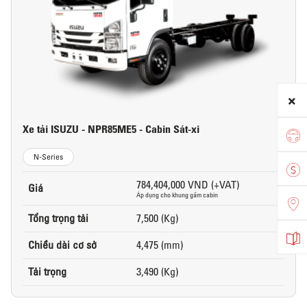
Xe tải ISUZU - NPR85ME5 - Cabin Sát-xi
N-Series
784,404,000 VND (+VAT)
Giá
Áp dụng cho khung gầm cabin
Tổng trọng tải
7,500 (Kg)
Chiều dài cơ sở
4,475 (mm)
Tải trọng
3,490 (Kg)