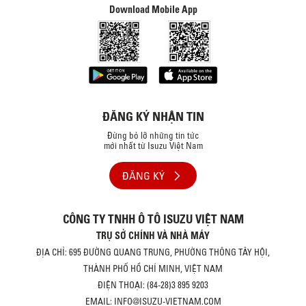
Download Mobile App
ĐĂNG KÝ NHẬN TIN
Đừng bỏ lỡ những tin tức
mới nhất từ Isuzu Việt Nam
ĐĂNG KÝ
CÔNG TY TNHH Ô TÔ ISUZU VIỆT NAM
TRỤ SỞ CHÍNH VÀ NHÀ MÁY
ĐỊA CHỈ: 695 ĐƯỜNG QUANG TRUNG, PHƯỜNG THÔNG TÂY HỘI,
THÀNH PHỐ HỒ CHÍ MINH, VIỆT NAM
ĐIỆN THOẠI: (84-28)3 895 9203
EMAIL: INFO@ISUZU-VIETNAM.COM