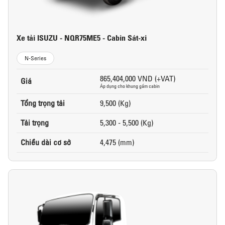
Xe tải ISUZU - NQR75ME5 - Cabin Sát-xi
N-Series
865,404,000 VND (+VAT)
Giá
Áp dụng cho khung gầm cabin
Tổng trọng tải
9,500 (Kg)
Tải trọng
5,300 - 5,500 (Kg)
Chiều dài cơ sở
4,475 (mm)