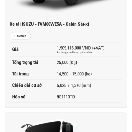
Xe tải ISUZU - FVM60WE5A - Cabin Sát-xi
F-Series
1,909,116,000 VND (+VAT)
Giá
Áp dụng cho khung gầm cabin
Tổng trọng tải
25,000 (Kg)
Tải trọng
14,500 - 15,000 (kg)
Chiều dài cơ sở
5,825 + 1,370 (mm)
Hộp số
9S1110TD