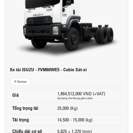
Xe tải ISUZU - FVM60WE5 - Cabin Sát-xi
F-Series
1,864,512,000 VND (+VAT)
Giá
Áp dụng cho khung gầm cabin
Tổng trọng tải
25,000 (Kg)
Tải trọng
14,500 - 15,000 (kg)
Chiều dài cơ sở
5,825 + 1,370 (mm)