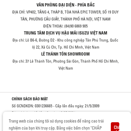
VĂN PHÒNG ĐẠI DIỆN - PHÍA BẮC
ĐỊA CHỈ: VP402, TẦNG 4, THÁP B, TÒA NHÀ EPIC TOWER, SỐ 19 DUY
TÂN, PHƯỜNG CẦU GIẤY, THÀNH PHỐ HÀ NỘI, VIỆT NAM
ĐIỆN THOẠI: (84)90 6869 905
TRUNG TÂM DỊCH VỤ HẬU MÃI ISUZU VIỆT NAM
Địa chỉ: Lô B6-6, Đường D2 - Khu công nghiệp Tân Phú Trung, Quốc
lộ 22, Xã Củ Chi, Tp. Hồ Chí Minh, Việt Nam
LÊ THÁNH TÔN SHOWROOM
Địa chỉ: 37 Lê Thánh Tôn, Phường Sài Gòn, Thành Phố Hồ Chí Minh,
Việt Nam
CHÍNH SÁCH BẢO MẬT
Số GCNDKDN: 0301236665 - Cấp lần đầu ngày: 21/5/2009
Đăng ký thay đổi lần 16 ngày: 13/05/2024
Trang web của chúng tôi sử dụng cookies để nâng cao trải
Cơ quan cấp: Sở kế hoạch và đầu tư Thành phố Hồ Chí Minh
Chấp
nghiệm của bạn khi truy cập. Bằng việc bấm chọn "CHẤP