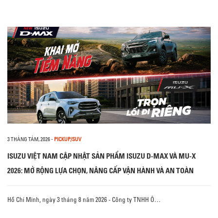
3 THÁNG TÁM, 2026
-
PICKUP/SUV
ISUZU VIỆT NAM CẬP NHẬT SẢN PHẨM ISUZU D-MAX VÀ MU-X
2026: MỞ RỘNG LỰA CHỌN, NÂNG CẤP VẬN HÀNH VÀ AN TOÀN
Hồ Chí Minh, ngày 3 tháng 8 năm 2026 - Công ty TNHH Ô…