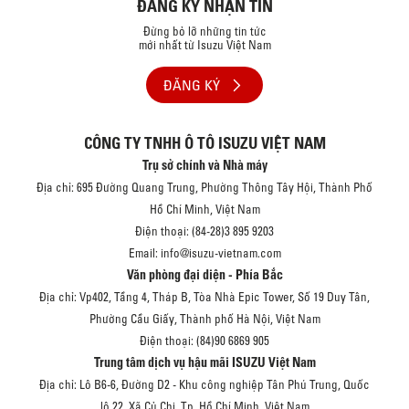
ĐĂNG KÝ NHẬN TIN
Đừng bỏ lỡ những tin tức
mới nhất từ Isuzu Việt Nam
ĐĂNG KÝ
CÔNG TY TNHH Ô TÔ ISUZU VIỆT NAM
Trụ sở chính và Nhà máy
Địa chỉ: 695 Đường Quang Trung, Phường Thông Tây Hội, Thành Phố
Hồ Chí Minh, Việt Nam
Điện thoại: (84-28)3 895 9203
Email: info@isuzu-vietnam.com
Văn phòng đại diện - Phía Bắc
Địa chỉ: Vp402, Tầng 4, Tháp B, Tòa Nhà Epic Tower, Số 19 Duy Tân,
Phường Cầu Giấy, Thành phố Hà Nội, Việt Nam
Điện thoại: (84)90 6869 905
Trung tâm dịch vụ hậu mãi ISUZU Việt Nam
Địa chỉ: Lô B6-6, Đường D2 - Khu công nghiệp Tân Phú Trung, Quốc
lộ 22, Xã Củ Chi, Tp. Hồ Chí Minh, Việt Nam