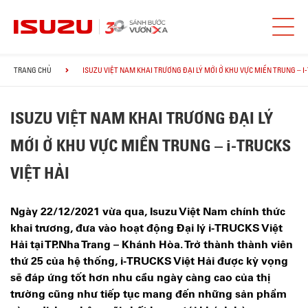
TRANG CHỦ
ISUZU VIỆT NAM KHAI TRƯƠNG ĐẠI LÝ MỚI Ở KHU VỰC MIỀN TRUNG – I-
ISUZU VIỆT NAM KHAI TRƯƠNG ĐẠI LÝ
MỚI Ở KHU VỰC MIỀN TRUNG – i-TRUCKS
VIỆT HẢI
Ngày 22/12/2021 vừa qua, Isuzu Việt Nam chính thức
khai trương, đưa vào hoạt động Đại lý i-TRUCKS Việt
Hải tại TP.Nha Trang – Khánh Hòa. Trở thành thành viên
thứ 25 của hệ thống, i-TRUCKS Việt Hải được kỳ vọng
sẽ đáp ứng tốt hơn nhu cầu ngày càng cao của thị
trường cũng như tiếp tục mang đến những sản phẩm