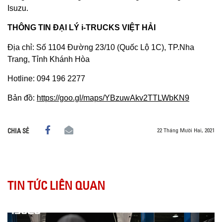
Isuzu.
THÔNG TIN ĐẠI LÝ i-TRUCKS VIỆT HẢI
Địa chỉ: Số 1104 Đường 23/10 (Quốc Lộ 1C), TP.Nha
Trang, Tỉnh Khánh Hòa
Hotline: 094 196 2277
Bản đồ:
https://goo.gl/maps/YBzuwAkv2TTLWbKN9
22 Tháng Mười Hai, 2021
CHIA SẺ
TIN TỨC LIÊN QUAN