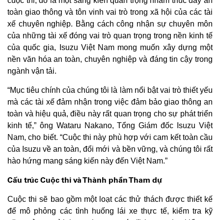
cuộc thi; đó là một sáng kiến quan trọng nhằm thúc đẩy an
toàn giao thông và tôn vinh vai trò trong xã hội của các tài
xế chuyên nghiệp. Bằng cách công nhận sự chuyên môn
của những tài xế đóng vai trò quan trọng trong nền kinh tế
của quốc gia, Isuzu Việt Nam mong muốn xây dựng một
nền văn hóa an toàn, chuyên nghiệp và đáng tin cậy trong
ngành vận tải.
“Mục tiêu chính của chúng tôi là làm nổi bật vai trò thiết yếu
mà các tài xế đảm nhận trong việc đảm bảo giao thông an
toàn và hiệu quả, điều này rất quan trọng cho sự phát triển
kinh tế,” ông Wataru Nakano, Tổng Giám đốc Isuzu Việt
Nam, cho biết. “Cuộc thi này phù hợp với cam kết toàn cầu
của Isuzu về an toàn, đổi mới và bền vững, và chúng tôi rất
hào hứng mang sáng kiến này đến Việt Nam.”
Cấu trúc Cuộc thi và Thành phần Tham dự
Cuộc thi sẽ bao gồm một loạt các thử thách được thiết kế
để mô phỏng các tình huống lái xe thực tế, kiểm tra kỹ