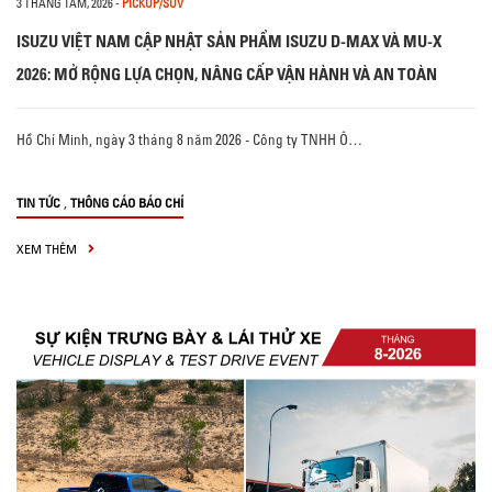
3 THÁNG TÁM, 2026
-
PICKUP/SUV
ISUZU VIỆT NAM CẬP NHẬT SẢN PHẨM ISUZU D-MAX VÀ MU-X
2026: MỞ RỘNG LỰA CHỌN, NÂNG CẤP VẬN HÀNH VÀ AN TOÀN
Hồ Chí Minh, ngày 3 tháng 8 năm 2026 - Công ty TNHH Ô…
,
TIN TỨC
THÔNG CÁO BÁO CHÍ
XEM THÊM