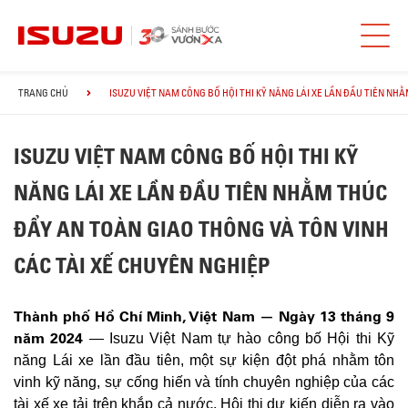
TRANG CHỦ
ISUZU VIỆT NAM CÔNG BỐ HỘI THI KỸ NĂNG LÁI XE LẦN ĐẦU TIÊN NH
ISUZU VIỆT NAM CÔNG BỐ HỘI THI KỸ
NĂNG LÁI XE LẦN ĐẦU TIÊN NHẰM THÚC
ĐẨY AN TOÀN GIAO THÔNG VÀ TÔN VINH
CÁC TÀI XẾ CHUYÊN NGHIỆP
Thành phố Hồ Chí Minh, Việt Nam — Ngày 13 tháng 9
năm 2024
— Isuzu Việt Nam tự hào công bố Hội thi Kỹ
năng Lái xe lần đầu tiên, một sự kiện đột phá nhằm tôn
vinh kỹ năng, sự cống hiến và tính chuyên nghiệp của các
tài xế xe tải trên khắp cả nước. Hội thi dự kiến diễn ra vào