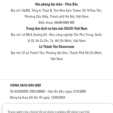
Văn phòng đại diện - Phía Bắc
Địa chỉ: Vp402, Tầng 4, Tháp B, Tòa Nhà Epic Tower, Số 19 Duy Tân,
Phường Cầu Giấy, Thành phố Hà Nội, Việt Nam
Điện thoại: (84)90 6869 905
Trung tâm dịch vụ hậu mãi ISUZU Việt Nam
Địa chỉ: Lô B6-6, Đường D2 - Khu công nghiệp Tân Phú Trung, Quốc
lộ 22, Xã Củ Chi, Tp. Hồ Chí Minh, Việt Nam
Lê Thánh Tôn Showroom
Địa chỉ: 37 Lê Thánh Tôn, Phường Sài Gòn, Thành Phố Hồ Chí Minh,
Việt Nam
CHÍNH SÁCH BẢO MẬT
Số GCNDKDN: 0301236665 - Cấp lần đầu ngày: 21/5/2009
Đăng ký thay đổi lần 16 ngày: 13/05/2024
Cơ quan cấp: Sở kế hoạch và đầu tư Thành phố Hồ Chí Minh
Trang web của chúng tôi sử dụng cookies để nâng cao trải