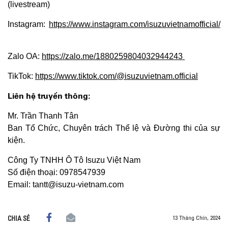
(livestream)
Instagram:
https://www.instagram.com/isuzuvietnamofficial/
Zalo OA:
https://zalo.me/1880259804032944243 ​
TikTok:
https://www.tiktok.com/@isuzuvietnam.official
Liên hệ truyền thông:
Mr. Trần Thanh Tân
Ban Tổ Chức, Chuyên trách Thể lệ và Đường thi của sự
kiện.
Công Ty TNHH Ô Tô Isuzu Việt Nam
Số điện thoại: 0978547939
Email: tantt@isuzu-vietnam.com
13 Tháng Chín, 2024
CHIA SẺ