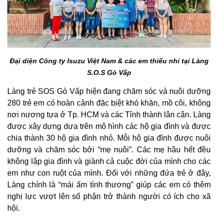
Đại diện Công ty Isuzu Việt Nam & các em thiếu nhi tại Làng
S.O.S Gò Vấp
Làng trẻ SOS Gò Vấp hiện đang chăm sóc và nuôi dưỡng
280 trẻ em có hoàn cảnh đặc biệt khó khăn, mồ côi, không
nơi nương tựa ở Tp. HCM và các Tỉnh thành lân cận.
L
àng
được xây dựng dựa trên mô hình các hộ gia đình và được
chia thành 30 hộ gia đình nhỏ. Mỗi hộ gia đình được nuôi
dưỡng và chăm sóc bởi “mẹ nuôi”. Các mẹ hầu hết đều
không lập gia đình và giành cả cuộc đời của mình cho các
em như con ruột của mình. Đối với những đứa trẻ ở đây,
Làng chính là “mái ấm tình thương” giúp các em có thêm
nghị lực vượt lên số phận trở thành người có ích cho xã
hội.