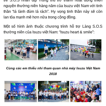
trẻ S.O.S nhân dịp Trung thu trở thành hoạt động thiện
nguyện thường niên hàng năm của Isuzu việt Nam với tinh
thần “lá lành đùm lá rách”. Hy vọng tinh thần này sẽ còn
lan tỏa mạnh mẽ hơn nữa trong cộng đồng.
Một số hình ảnh thuộc chương trình hỗ trợ Làng S.O.S
thường niên của Isuzu việt Nam: “Isuzu heart & smile”:
Cùng các em thiếu nhi tham quan nhà máy Isuzu Việt Nam
2018