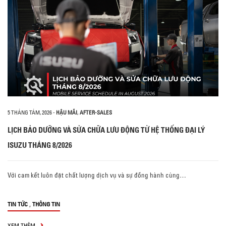
5 THÁNG TÁM, 2026
-
HẬU MÃI
,
AFTER-SALES
LỊCH BẢO DƯỠNG VÀ SỬA CHỮA LƯU ĐỘNG TỪ HỆ THỐNG ĐẠI LÝ
ISUZU THÁNG 8/2026
Với cam kết luôn đặt chất lượng dịch vụ và sự đồng hành cùng…
,
TIN TỨC
THÔNG TIN
XEM THÊM