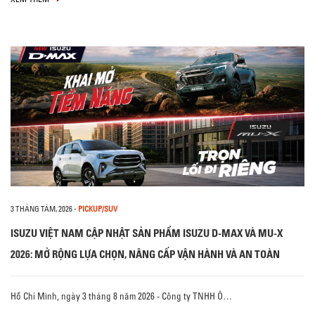
3 THÁNG TÁM, 2026
-
PICKUP/SUV
ISUZU VIỆT NAM CẬP NHẬT SẢN PHẨM ISUZU D-MAX VÀ MU-X
2026: MỞ RỘNG LỰA CHỌN, NÂNG CẤP VẬN HÀNH VÀ AN TOÀN
Hồ Chí Minh, ngày 3 tháng 8 năm 2026 - Công ty TNHH Ô…