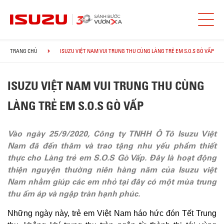
TRANG CHỦ
ISUZU VIỆT NAM VUI TRUNG THU CÙNG LÀNG TRẺ EM S.O.S GÒ VẤP
ISUZU VIỆT NAM VUI TRUNG THU CÙNG
LÀNG TRẺ EM S.O.S GÒ VẤP
Vào ngày 25/9/2020, Công ty TNHH Ô Tô Isuzu Việt
Nam đã đến thăm và trao tặng nhu yếu phẩm thiết
thực cho Làng trẻ em S.O.S Gò Vấp. Đây là hoạt động
thiện nguyện thường niên hàng năm của Isuzu việt
Nam nhằm giúp các em nhỏ tại đây có một mùa trung
thu ấm áp và ngập tràn hạnh phúc.
Những ngày này, trẻ em Việt Nam háo hức đón Tết Trung