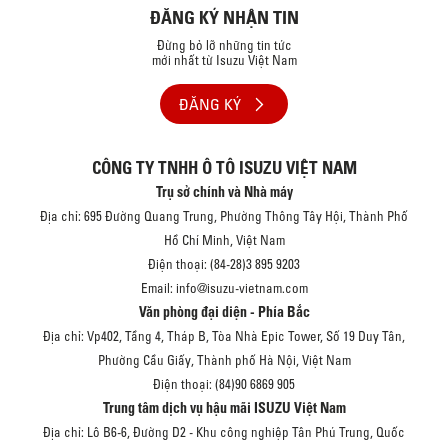
ĐĂNG KÝ NHẬN TIN
Đừng bỏ lỡ những tin tức
mới nhất từ Isuzu Việt Nam
ĐĂNG KÝ
CÔNG TY TNHH Ô TÔ ISUZU VIỆT NAM
Trụ sở chính và Nhà máy
Địa chỉ: 695 Đường Quang Trung, Phường Thông Tây Hội, Thành Phố
Hồ Chí Minh, Việt Nam
Điện thoại: (84-28)3 895 9203
Email: info@isuzu-vietnam.com
Văn phòng đại diện - Phía Bắc
Địa chỉ: Vp402, Tầng 4, Tháp B, Tòa Nhà Epic Tower, Số 19 Duy Tân,
Phường Cầu Giấy, Thành phố Hà Nội, Việt Nam
Điện thoại: (84)90 6869 905
Trung tâm dịch vụ hậu mãi ISUZU Việt Nam
Địa chỉ: Lô B6-6, Đường D2 - Khu công nghiệp Tân Phú Trung, Quốc