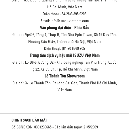
Hồ Chí Minh, Việt Nam
Điện thoại: (84-28)3 895 9203
Email: info@isuzu-vietnam.com
Văn phòng đại diện - Phía Bắc
Địa chỉ: Vp402, Tầng 4, Tháp B, Tòa Nhà Epic Tower, Số 19 Duy Tân,
Phường Cầu Giấy, Thành phố Hà Nội, Việt Nam
Điện thoại: (84)90 6869 905
Trung tâm dịch vụ hậu mãi ISUZU Việt Nam
Địa chỉ: Lô B6-6, Đường D2 - Khu công nghiệp Tân Phú Trung, Quốc
lộ 22, Xã Củ Chi, Tp. Hồ Chí Minh, Việt Nam
Lê Thánh Tôn Showroom
Địa chỉ: 37 Lê Thánh Tôn, Phường Sài Gòn, Thành Phố Hồ Chí Minh,
Việt Nam
CHÍNH SÁCH BẢO MẬT
Số GCNDKDN: 0301236665 - Cấp lần đầu ngày: 21/5/2009