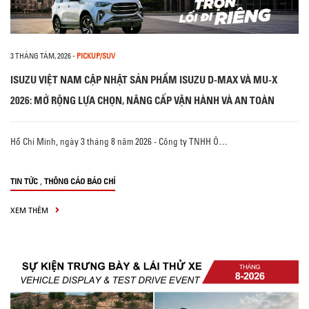
3 THÁNG TÁM, 2026
-
PICKUP/SUV
ISUZU VIỆT NAM CẬP NHẬT SẢN PHẨM ISUZU D-MAX VÀ MU-X
2026: MỞ RỘNG LỰA CHỌN, NÂNG CẤP VẬN HÀNH VÀ AN TOÀN
Hồ Chí Minh, ngày 3 tháng 8 năm 2026 - Công ty TNHH Ô…
,
TIN TỨC
THÔNG CÁO BÁO CHÍ
XEM THÊM