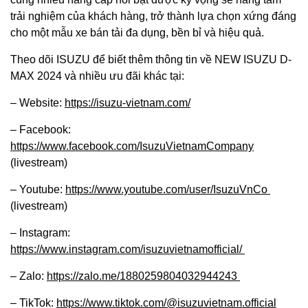
trải nghiệm của khách hàng, trở thành lựa chọn xứng đáng
cho một mẫu xe bán tải đa dụng, bền bỉ và hiệu quả.
Theo dõi ISUZU để biết thêm thông tin về NEW ISUZU D-
MAX 2024 và nhiều ưu đãi khác tại:
– Website:
https://isuzu-vietnam.com/
– Facebook:
https://www.facebook.com/IsuzuVietnamCompany
(livestream)
– Youtube:
https://www.youtube.com/user/IsuzuVnCo ​
(livestream)
– Instagram:
https://www.instagram.com/isuzuvietnamofficial/ ​​
– Zalo:
https://zalo.me/1880259804032944243 ​
– TikTok:
https://www.tiktok.com/@isuzuvietnam.official