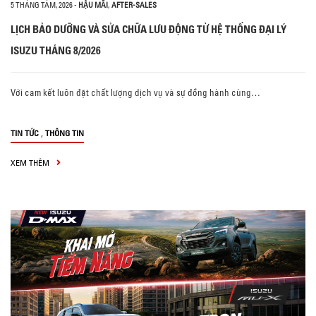
5 THÁNG TÁM, 2026
-
HẬU MÃI
,
AFTER-SALES
LỊCH BẢO DƯỠNG VÀ SỬA CHỮA LƯU ĐỘNG TỪ HỆ THỐNG ĐẠI LÝ
ISUZU THÁNG 8/2026
Với cam kết luôn đặt chất lượng dịch vụ và sự đồng hành cùng…
,
TIN TỨC
THÔNG TIN
XEM THÊM