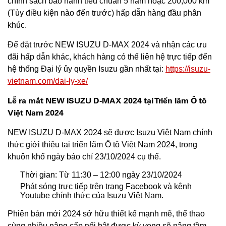
chính sách bảo hành tiêu chuẩn 5 năm hoặc 200,000 km
(Tùy điều kiện nào đến trước) hấp dẫn hàng đầu phân
khúc.
Để đặt trước NEW ISUZU D-MAX 2024 và nhận các ưu
đãi hấp dẫn khác, khách hàng có thể liên hệ trực tiếp đến
hệ thống Đại lý ủy quyền Isuzu gần nhất tại:
https://isuzu-
vietnam.com/dai-ly-xe/
Lễ ra mắt NEW ISUZU D-MAX 2024 tại Triển lãm Ô tô
Việt Nam 2024
NEW ISUZU D-MAX 2024 sẽ được Isuzu Việt Nam chính
thức giới thiệu tại triển lãm Ô tô Việt Nam 2024, trong
khuôn khổ ngày báo chí 23/10/2024 cụ thể.
Thời gian: Từ 11:30 – 12:00 ngày 23/10/2024
Phát sóng trực tiếp trên trang Facebook và kênh
Youtube chính thức của Isuzu Việt Nam.
Phiên bản mới 2024 sở hữu thiết kế mạnh mẽ, thể thao
cùng nhiều nâng cấp nổi bật được kỳ vọng sẽ nâng tầm