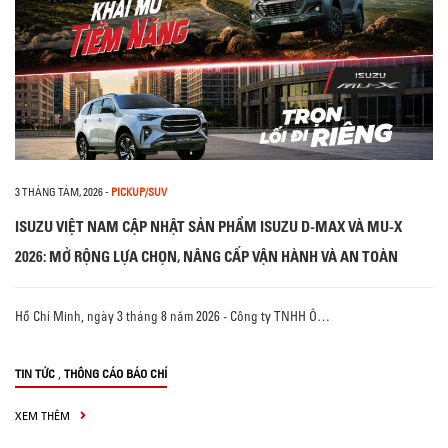
3 THÁNG TÁM, 2026
-
PICKUP/SUV
ISUZU VIỆT NAM CẬP NHẬT SẢN PHẨM ISUZU D-MAX VÀ MU-X
2026: MỞ RỘNG LỰA CHỌN, NÂNG CẤP VẬN HÀNH VÀ AN TOÀN
Hồ Chí Minh, ngày 3 tháng 8 năm 2026 - Công ty TNHH Ô…
,
TIN TỨC
THÔNG CÁO BÁO CHÍ
XEM THÊM