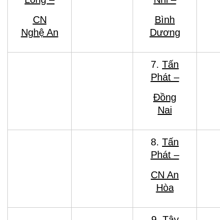
CN
Bình
Nghệ An
Dương
7.
Tấn
Phát –
Đồng
Nai
8.
Tấn
Phát –
CN An
Hòa
9. Tây