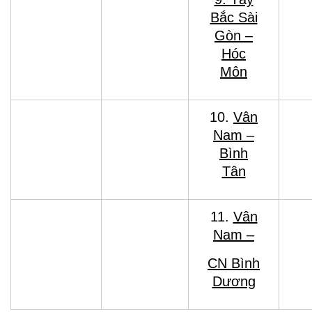
Bắc Sài
Gòn –
Hóc
Môn
10.
Vân
Nam –
Bình
Tân
11.
Vân
Nam –
CN Bình
Dương