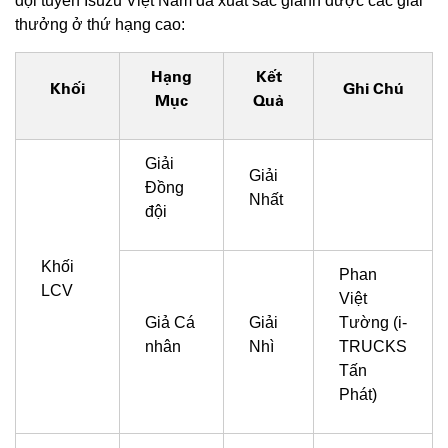
đội tuyển Isuzu Việt Nam đã xuất sắc giành được các giải
thưởng ở thứ hạng cao:
Hạng
Kết
Khối
Ghi Chú
Mục
Quả
Giải
Giải
Đồng
Nhất
đội
Khối
Phan
LCV
Việt
Giả Cá
Giải
Tường (i-
nhân
Nhì
TRUCKS
Tấn
Phát)