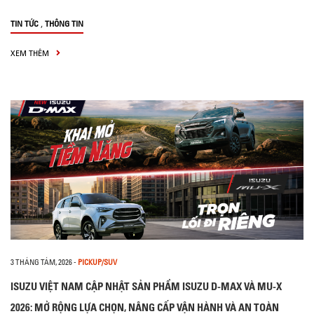
,
TIN TỨC
THÔNG TIN
XEM THÊM
3 THÁNG TÁM, 2026
-
PICKUP/SUV
ISUZU VIỆT NAM CẬP NHẬT SẢN PHẨM ISUZU D-MAX VÀ MU-X
2026: MỞ RỘNG LỰA CHỌN, NÂNG CẤP VẬN HÀNH VÀ AN TOÀN