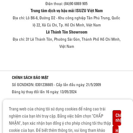
Điện thoại: (84)90 6869 905
Trung tâm dịch vụ hậu mãi ISUZU Việt Nam
Địa chỉ: Lô B6-6, Đường D2 - Khu công nghiệp Tân Phú Trung, Quốc
lộ 22, Xã Củ Chi, Tp. Hồ Chí Minh, Việt Nam
Lê Thánh Tôn Showroom
Địa chỉ: 37 Lê Thánh Tôn, Phường Sài Gòn, Thành Phố Hồ Chí Minh,
Việt Nam
CHÍNH SÁCH BẢO MẬT
Số GCNDKDN: 0301236665 - Cấp lần đầu ngày: 21/5/2009
Đăng ký thay đổi lần 16 ngày: 13/05/2024
Cơ quan cấp: Sở kế hoạch và đầu tư Thành phố Hồ Chí Minh
Trang web của chúng tôi sử dụng cookies để nâng cao trải
Chấp
nghiệm của bạn khi truy cập. Bằng việc bấm chọn "CHẤP
nhận
NHẬN", bạn xác nhận bạn đồng ý cho phép chúng tôi thu thập
BẢN QUYỀN © 2019 CỦA ISUZU VIỆT NAM.
cookie của bạn. Để biết thêm thông tin, vui lòng tham khảo
Hủy