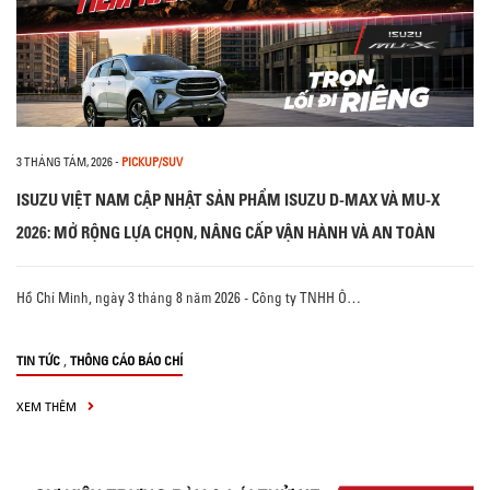
3 THÁNG TÁM, 2026
-
PICKUP/SUV
ISUZU VIỆT NAM CẬP NHẬT SẢN PHẨM ISUZU D-MAX VÀ MU-X
2026: MỞ RỘNG LỰA CHỌN, NÂNG CẤP VẬN HÀNH VÀ AN TOÀN
Hồ Chí Minh, ngày 3 tháng 8 năm 2026 - Công ty TNHH Ô…
,
TIN TỨC
THÔNG CÁO BÁO CHÍ
XEM THÊM