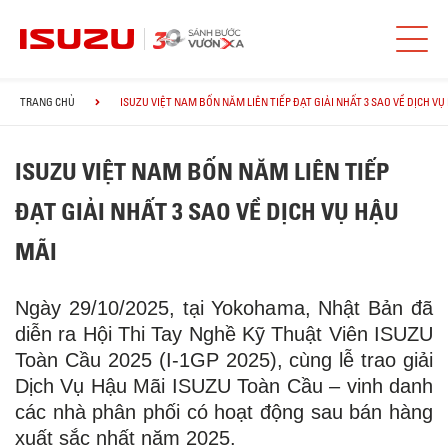
TRANG CHỦ
ISUZU VIỆT NAM BỐN NĂM LIÊN TIẾP ĐẠT GIẢI NHẤT 3 SAO VỀ DỊCH VỤ
ISUZU VIỆT NAM BỐN NĂM LIÊN TIẾP
ĐẠT GIẢI NHẤT 3 SAO VỀ DỊCH VỤ HẬU
MÃI
Ngày 29/10/2025, tại Yokohama, Nhật Bản đã
diễn ra Hội Thi Tay Nghề Kỹ Thuật Viên ISUZU
Toàn Cầu 2025 (I-1GP 2025), cùng lễ trao giải
Dịch Vụ Hậu Mãi ISUZU Toàn Cầu – vinh danh
các nhà phân phối có hoạt động sau bán hàng
xuất sắc nhất năm 2025.