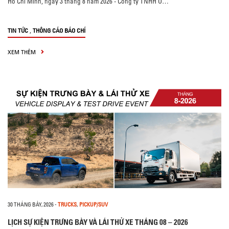
Hồ Chí Minh, ngày 3 tháng 8 năm 2026 - Công ty TNHH Ô…
,
TIN TỨC
THÔNG CÁO BÁO CHÍ
XEM THÊM
30 THÁNG BẢY, 2026
-
TRUCKS
,
PICKUP/SUV
LỊCH SỰ KIỆN TRƯNG BÀY VÀ LÁI THỬ XE THÁNG 08 – 2026