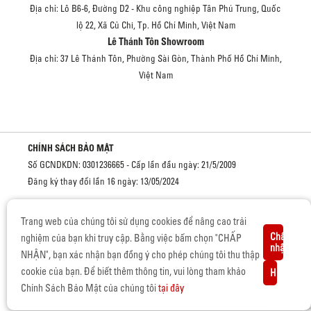
Địa chỉ: Lô B6-6, Đường D2 - Khu công nghiệp Tân Phú Trung, Quốc
lộ 22, Xã Củ Chi, Tp. Hồ Chí Minh, Việt Nam
Lê Thánh Tôn Showroom
Địa chỉ: 37 Lê Thánh Tôn, Phường Sài Gòn, Thành Phố Hồ Chí Minh,
Việt Nam
CHÍNH SÁCH BẢO MẬT
Số GCNDKDN: 0301236665 - Cấp lần đầu ngày: 21/5/2009
Đăng ký thay đổi lần 16 ngày: 13/05/2024
Cơ quan cấp: Sở kế hoạch và đầu tư Thành phố Hồ Chí Minh
Trang web của chúng tôi sử dụng cookies để nâng cao trải
Chấp
nghiệm của bạn khi truy cập. Bằng việc bấm chọn "CHẤP
nhận
NHẬN", bạn xác nhận bạn đồng ý cho phép chúng tôi thu thập
BẢN QUYỀN © 2019 CỦA ISUZU VIỆT NAM.
cookie của bạn. Để biết thêm thông tin, vui lòng tham khảo
Hủy
Giấy chứng nhận đủ điều kiện sản xuất, lắp ráp Ô tô - Số
Chính Sách Bảo Mật của chúng tôi
tại đây
3373/GCN-BCT, cấp ngày 15/06/2022 bởi Bộ Công Thương