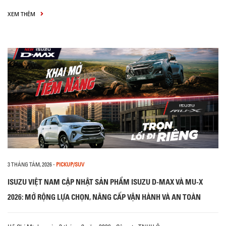
XEM THÊM
3 THÁNG TÁM, 2026
-
PICKUP/SUV
ISUZU VIỆT NAM CẬP NHẬT SẢN PHẨM ISUZU D-MAX VÀ MU-X
2026: MỞ RỘNG LỰA CHỌN, NÂNG CẤP VẬN HÀNH VÀ AN TOÀN