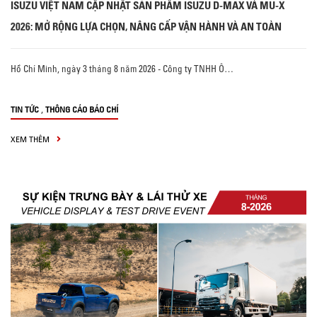
ISUZU VIỆT NAM CẬP NHẬT SẢN PHẨM ISUZU D-MAX VÀ MU-X
2026: MỞ RỘNG LỰA CHỌN, NÂNG CẤP VẬN HÀNH VÀ AN TOÀN
Hồ Chí Minh, ngày 3 tháng 8 năm 2026 - Công ty TNHH Ô…
,
TIN TỨC
THÔNG CÁO BÁO CHÍ
XEM THÊM