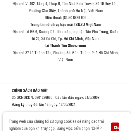
Địa chỉ: Vp402, Tầng 4, Tháp B, Tòa Nhà Epic Tower, Số 19 Duy Tân,
Phường Cầu Giấy, Thành phố Hà Nội, Việt Nam
Điện thoại: (84)90 6869 905
Trung tâm dịch vụ hậu mãi ISUZU Việt Nam
Địa chỉ: Lô B6-6, Đường D2 - Khu công nghiệp Tân Phú Trung, Quốc
lộ 22, Xã Củ Chi, Tp. Hồ Chí Minh, Việt Nam
Lê Thánh Tôn Showroom
Địa chỉ: 37 Lê Thánh Tôn, Phường Sài Gòn, Thành Phố Hồ Chí Minh,
Việt Nam
CHÍNH SÁCH BẢO MẬT
Số GCNDKDN: 0301236665 - Cấp lần đầu ngày: 21/5/2009
Đăng ký thay đổi lần 16 ngày: 13/05/2024
Cơ quan cấp: Sở kế hoạch và đầu tư Thành phố Hồ Chí Minh
Trang web của chúng tôi sử dụng cookies để nâng cao trải
Chấp
nghiệm của bạn khi truy cập. Bằng việc bấm chọn "CHẤP