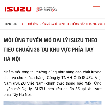
TRANG CHỦ
MỜI ỨNG TUYỂN MỞ ĐẠI LÝ ISUZU THEO TIÊU CHUẨN 3S TẠI KHU VỰC P
MỜI ỨNG TUYỂN MỞ ĐẠI LÝ ISUZU THEO
TIÊU CHUẨN 3S TẠI KHU VỰC PHÍA TÂY
HÀ NỘI
Nhằm mở rộng thị trường cũng như nâng cao chất lượng
dịch vụ cho khách hàng, Công ty TNHH Ô tô ISUZU Việt
Nam (ISUZU Việt Nam) chính thức thông báo “Mời Ứng
tuyển mở Đại lý ISUZU theo tiêu chuẩn 3S tại khu vực
phía Tây Hà Nội.