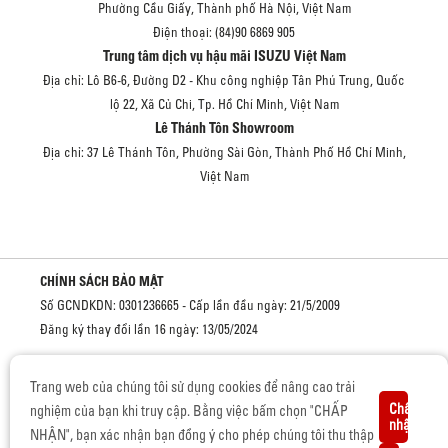
Phường Cầu Giấy, Thành phố Hà Nội, Việt Nam
Điện thoại: (84)90 6869 905
Trung tâm dịch vụ hậu mãi ISUZU Việt Nam
Địa chỉ: Lô B6-6, Đường D2 - Khu công nghiệp Tân Phú Trung, Quốc
lộ 22, Xã Củ Chi, Tp. Hồ Chí Minh, Việt Nam
Lê Thánh Tôn Showroom
Địa chỉ: 37 Lê Thánh Tôn, Phường Sài Gòn, Thành Phố Hồ Chí Minh,
Việt Nam
CHÍNH SÁCH BẢO MẬT
Số GCNDKDN: 0301236665 - Cấp lần đầu ngày: 21/5/2009
Đăng ký thay đổi lần 16 ngày: 13/05/2024
Cơ quan cấp: Sở kế hoạch và đầu tư Thành phố Hồ Chí Minh
Trang web của chúng tôi sử dụng cookies để nâng cao trải
Chấp
nghiệm của bạn khi truy cập. Bằng việc bấm chọn "CHẤP
nhận
NHẬN", bạn xác nhận bạn đồng ý cho phép chúng tôi thu thập
BẢN QUYỀN © 2019 CỦA ISUZU VIỆT NAM.