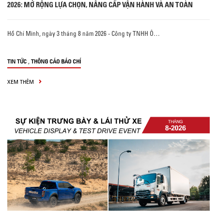
2026: MỞ RỘNG LỰA CHỌN, NÂNG CẤP VẬN HÀNH VÀ AN TOÀN
Hồ Chí Minh, ngày 3 tháng 8 năm 2026 - Công ty TNHH Ô…
,
TIN TỨC
THÔNG CÁO BÁO CHÍ
XEM THÊM