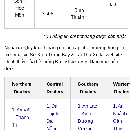
Gòn –
333
Hóc
Bình
31/08
Môn
Thuận *
(*) Thông tin chi tiết đang được cập nhật
Ngoài ra, Quý khách hàng có thể cập nhật những thông tin
mới nhất về Sự Kiện Trưng Bày & Lái Thử Xe tại website
chính thức của hệ thống Đại lý Isuzu Việt Nam như bên
dưới:
Northern
Central
Southern
Wester
Dealers
Dealers
Dealers
Dealer
1.
Đại
1.
An Lạc
1.
An
1.
An Việt
Thịnh –
– Kinh
Khánh 
– Thanh
Đà
Dương
Cần
Trì
Nẵng
Vương
Thơ