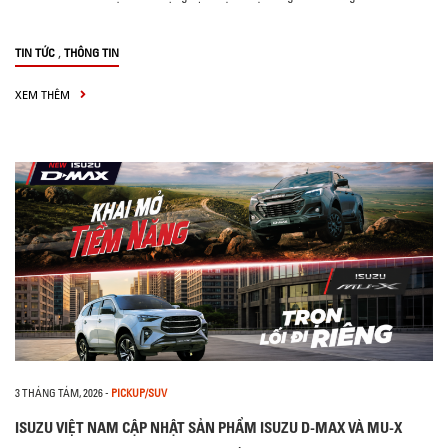
,
TIN TỨC
THÔNG TIN
XEM THÊM
3 THÁNG TÁM, 2026
-
PICKUP/SUV
ISUZU VIỆT NAM CẬP NHẬT SẢN PHẨM ISUZU D-MAX VÀ MU-X