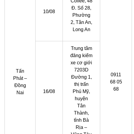
Coffee, 48
Đ. Số 28,
10/08
Phường
2, Tân An,
Long An
Trung tâm
đăng kiểm
xe cơ giới
7203D
Tấn
0911
Đường 1,
Phát –
68 05
thị trấn
Đồng
68
16/08
Phú Mỹ,
Nai
huyện
Tân
Thành,
tỉnh Bà
Rịa –