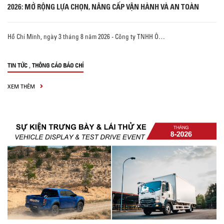
2026: MỞ RỘNG LỰA CHỌN, NÂNG CẤP VẬN HÀNH VÀ AN TOÀN
Hồ Chí Minh, ngày 3 tháng 8 năm 2026 - Công ty TNHH Ô…
,
TIN TỨC
THÔNG CÁO BÁO CHÍ
XEM THÊM