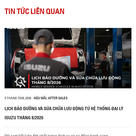
TIN TỨC LIÊN QUAN
5 THÁNG TÁM, 2026
-
HẬU MÃI
,
AFTER-SALES
LỊCH BẢO DƯỠNG VÀ SỬA CHỮA LƯU ĐỘNG TỪ HỆ THỐNG ĐẠI LÝ
ISUZU THÁNG 8/2026
Với cam kết luôn đặt chất lượng dịch vụ và sự đồng hành cùng…