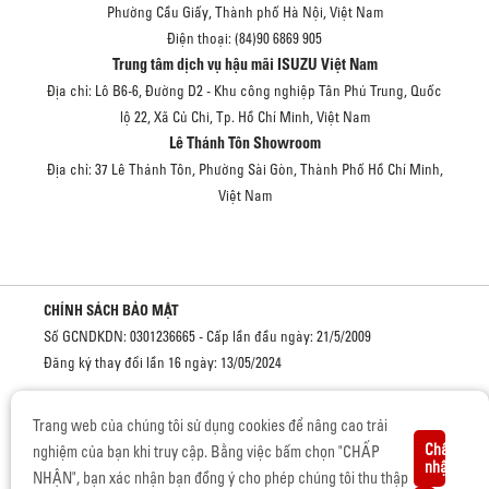
Phường Cầu Giấy, Thành phố Hà Nội, Việt Nam
Điện thoại: (84)90 6869 905
Trung tâm dịch vụ hậu mãi ISUZU Việt Nam
Địa chỉ: Lô B6-6, Đường D2 - Khu công nghiệp Tân Phú Trung, Quốc
lộ 22, Xã Củ Chi, Tp. Hồ Chí Minh, Việt Nam
Lê Thánh Tôn Showroom
Địa chỉ: 37 Lê Thánh Tôn, Phường Sài Gòn, Thành Phố Hồ Chí Minh,
Việt Nam
CHÍNH SÁCH BẢO MẬT
Số GCNDKDN: 0301236665 - Cấp lần đầu ngày: 21/5/2009
Đăng ký thay đổi lần 16 ngày: 13/05/2024
Cơ quan cấp: Sở kế hoạch và đầu tư Thành phố Hồ Chí Minh
Trang web của chúng tôi sử dụng cookies để nâng cao trải
Chấp
nghiệm của bạn khi truy cập. Bằng việc bấm chọn "CHẤP
nhận
NHẬN", bạn xác nhận bạn đồng ý cho phép chúng tôi thu thập
BẢN QUYỀN © 2019 CỦA ISUZU VIỆT NAM.