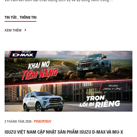
,
TIN TỨC
THÔNG TIN
XEM THÊM
3 THÁNG TÁM, 2026
-
PICKUP/SUV
ISUZU VIỆT NAM CẬP NHẬT SẢN PHẨM ISUZU D-MAX VÀ MU-X