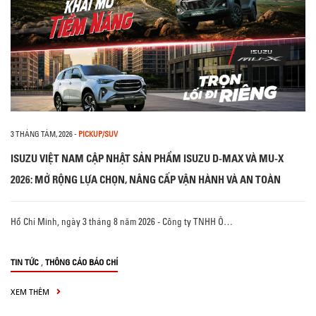
3 THÁNG TÁM, 2026
-
PICKUP/SUV
ISUZU VIỆT NAM CẬP NHẬT SẢN PHẨM ISUZU D-MAX VÀ MU-X
2026: MỞ RỘNG LỰA CHỌN, NÂNG CẤP VẬN HÀNH VÀ AN TOÀN
Hồ Chí Minh, ngày 3 tháng 8 năm 2026 - Công ty TNHH Ô…
,
TIN TỨC
THÔNG CÁO BÁO CHÍ
XEM THÊM