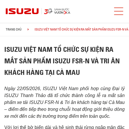
TRANG CHỦ
ISUZU VIỆT NAM TỔ CHỨC SỰ KIỆN RA MẮT SẢN PHẨM ISUZU FSR-N VÀ
ISUZU VIỆT NAM TỔ CHỨC SỰ KIỆN RA
MẮT SẢN PHẨM ISUZU FSR-N VÀ TRI ÂN
KHÁCH HÀNG TẠI CÀ MAU
Ngày 22/05/2026, ISUZU Việt Nam phối hợp cùng Đại lý
ISUZU Thanh Thảo đã tổ chức thành công lễ ra mắt sản
phẩm xe tải ISUZU FSR-N & Tri ân khách hàng tại Cà Mau
– điểm đến tiếp theo trong chuỗi hoạt động giới thiệu dòng
xe mới đến các thị trường trọng điểm trên toàn quốc.
Với lợi thế bờ biển dài và hệ sinh thái rừng ngập mặn đặc