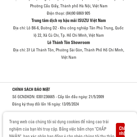
Phường Cầu Giấy, Thành phố Hà Nội, Việt Nam
Điện thoại: (84)90 6869 905
Trung tâm dịch vụ hậu mãi ISUZU Việt Nam
Địa chỉ: Lô B6-6, Đường D2 - Khu công nghiệp Tân Phú Trung, Quốc
lộ 22, Xã Củ Chi, Tp. Hồ Chí Minh, Việt Nam
Lê Thánh Tôn Showroom
Địa chỉ: 37 Lê Thánh Tôn, Phường Sài Gòn, Thành Phố Hồ Chí Minh,
Việt Nam
CHÍNH SÁCH BẢO MẬT
Số GCNDKDN: 0301236665 - Cấp lần đầu ngày: 21/5/2009
Đăng ký thay đổi lần 16 ngày: 13/05/2024
Cơ quan cấp: Sở kế hoạch và đầu tư Thành phố Hồ Chí Minh
Trang web của chúng tôi sử dụng cookies để nâng cao trải
Chấp
nghiệm của bạn khi truy cập. Bằng việc bấm chọn "CHẤP
nhận
NHẬN", bạn xác nhận bạn đồng ý cho phép chúng tôi thu thập