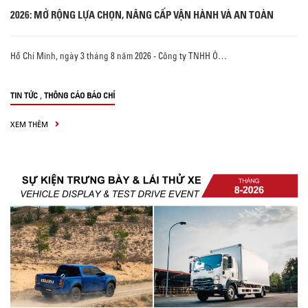
2026: MỞ RỘNG LỰA CHỌN, NÂNG CẤP VẬN HÀNH VÀ AN TOÀN
Hồ Chí Minh, ngày 3 tháng 8 năm 2026 - Công ty TNHH Ô…
,
TIN TỨC
THÔNG CÁO BÁO CHÍ
XEM THÊM