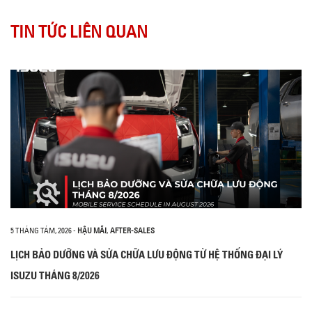
TIN TỨC LIÊN QUAN
5 THÁNG TÁM, 2026
-
HẬU MÃI
,
AFTER-SALES
LỊCH BẢO DƯỠNG VÀ SỬA CHỮA LƯU ĐỘNG TỪ HỆ THỐNG ĐẠI LÝ
ISUZU THÁNG 8/2026