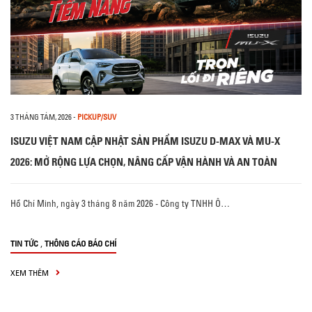
3 THÁNG TÁM, 2026
-
PICKUP/SUV
ISUZU VIỆT NAM CẬP NHẬT SẢN PHẨM ISUZU D-MAX VÀ MU-X
2026: MỞ RỘNG LỰA CHỌN, NÂNG CẤP VẬN HÀNH VÀ AN TOÀN
Hồ Chí Minh, ngày 3 tháng 8 năm 2026 - Công ty TNHH Ô…
,
TIN TỨC
THÔNG CÁO BÁO CHÍ
XEM THÊM