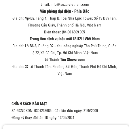
Email: info@isuzu-vietnam.com
Văn phòng đại diện - Phía Bắc
Địa chỉ: Vp402, Tầng 4, Tháp B, Tòa Nhà Epic Tower, Số 19 Duy Tân,
Phường Cầu Giấy, Thành phố Hà Nội, Việt Nam
Điện thoại: (84)90 6869 905
Trung tâm dịch vụ hậu mãi ISUZU Việt Nam
Địa chỉ: Lô B6-6, Đường D2 - Khu công nghiệp Tân Phú Trung, Quốc
lộ 22, Xã Củ Chi, Tp. Hồ Chí Minh, Việt Nam
Lê Thánh Tôn Showroom
Địa chỉ: 37 Lê Thánh Tôn, Phường Sài Gòn, Thành Phố Hồ Chí Minh,
Việt Nam
CHÍNH SÁCH BẢO MẬT
Số GCNDKDN: 0301236665 - Cấp lần đầu ngày: 21/5/2009
Đăng ký thay đổi lần 16 ngày: 13/05/2024