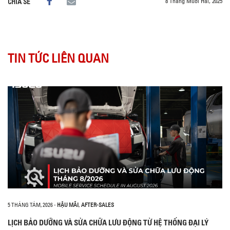
8 Tháng Mười Hai, 2025
CHIA SẺ
TIN TỨC LIÊN QUAN
5 THÁNG TÁM, 2026
-
HẬU MÃI
,
AFTER-SALES
LỊCH BẢO DƯỠNG VÀ SỬA CHỮA LƯU ĐỘNG TỪ HỆ THỐNG ĐẠI LÝ