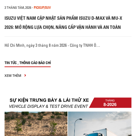
3 THÁNG TÁM, 2026
-
PICKUP/SUV
ISUZU VIỆT NAM CẬP NHẬT SẢN PHẨM ISUZU D-MAX VÀ MU-X
2026: MỞ RỘNG LỰA CHỌN, NÂNG CẤP VẬN HÀNH VÀ AN TOÀN
Hồ Chí Minh, ngày 3 tháng 8 năm 2026 - Công ty TNHH Ô…
,
TIN TỨC
THÔNG CÁO BÁO CHÍ
XEM THÊM