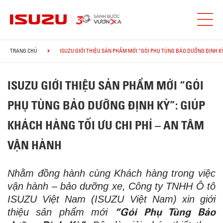
TRANG CHỦ
ISUZU GIỚI THIỆU SẢN PHẨM MỚI “GÓI PHỤ TÙNG BẢO DƯỠNG ĐỊNH KỲ
ISUZU GIỚI THIỆU SẢN PHẨM MỚI “GÓI
PHỤ TÙNG BẢO DƯỠNG ĐỊNH KỲ”: GIÚP
KHÁCH HÀNG TỐI ƯU CHI PHÍ – AN TÂM
VẬN HÀNH
Nhằm đồng hành cùng Khách hàng trong việc
vận hành – bảo dưỡng xe, Công ty TNHH Ô tô
ISUZU Việt Nam (ISUZU Việt Nam) xin giới
“Gói Phụ Tùng Bảo
thiệu sản phẩm mới