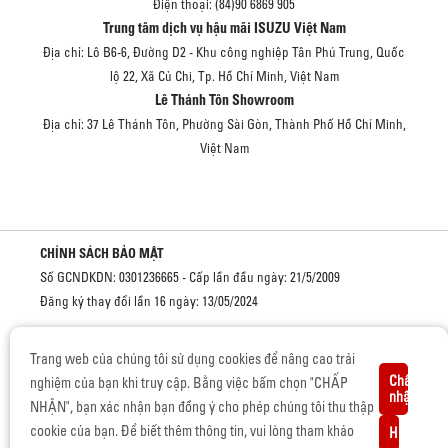
Điện thoại: (84)90 6869 905
Trung tâm dịch vụ hậu mãi ISUZU Việt Nam
Địa chỉ: Lô B6-6, Đường D2 - Khu công nghiệp Tân Phú Trung, Quốc
lộ 22, Xã Củ Chi, Tp. Hồ Chí Minh, Việt Nam
Lê Thánh Tôn Showroom
Địa chỉ: 37 Lê Thánh Tôn, Phường Sài Gòn, Thành Phố Hồ Chí Minh,
Việt Nam
CHÍNH SÁCH BẢO MẬT
Số GCNDKDN: 0301236665 - Cấp lần đầu ngày: 21/5/2009
Đăng ký thay đổi lần 16 ngày: 13/05/2024
Cơ quan cấp: Sở kế hoạch và đầu tư Thành phố Hồ Chí Minh
Trang web của chúng tôi sử dụng cookies để nâng cao trải
Chấp
nghiệm của bạn khi truy cập. Bằng việc bấm chọn "CHẤP
nhận
NHẬN", bạn xác nhận bạn đồng ý cho phép chúng tôi thu thập
BẢN QUYỀN © 2019 CỦA ISUZU VIỆT NAM.
cookie của bạn. Để biết thêm thông tin, vui lòng tham khảo
Hủy