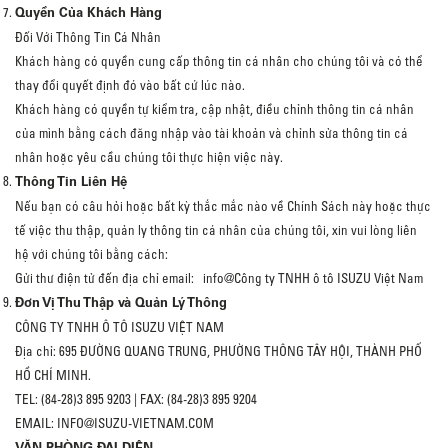
Quyền Của Khách Hàng
Đối Với Thông Tin Cá Nhân
Khách hàng có quyền cung cấp thông tin cá nhân cho chúng tôi và có thể
thay đổi quyết định đó vào bất cứ lúc nào.
Khách hàng có quyền tự kiểm tra, cập nhật, điều chỉnh thông tin cá nhân
của mình bằng cách đăng nhập vào tài khoản và chỉnh sửa thông tin cá
nhân hoặc yêu cầu chúng tôi thực hiện việc này.
Thông Tin Liên Hệ
Nếu bạn có câu hỏi hoặc bất kỳ thắc mắc nào về Chính Sách này hoặc thực
tế việc thu thập, quản ly thông tin cá nhân của chúng tôi, xin vui lòng liên
hệ với chúng tôi bằng cách:
Gửi thư điện tử đến địa chỉ email: info@Công ty TNHH ô tô ISUZU Việt Nam
Đơn Vị Thu Thập và Quản Lý Thông
CÔNG TY TNHH Ô TÔ ISUZU VIỆT NAM
Địa chỉ: 695 ĐƯỜNG QUANG TRUNG, PHƯỜNG THÔNG TÂY HỘI, THÀNH PHỐ
HỒ CHÍ MINH.
TEL: (84-28)3 895 9203 | FAX: (84-28)3 895 9204
EMAIL: INFO@ISUZU-VIETNAM.COM
VĂN PHÒNG ĐẠI DIỆN