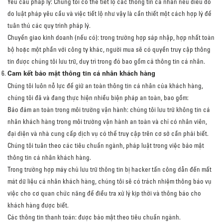
Yêu cầu pháp lý: Chúng tôi có thể tiết lộ các thông tin cá nhân nếu điều đó
do luật pháp yêu cầu và việc tiết lộ như vậy là cần thiết một cách hợp lý để
tuân thủ các quy trình pháp lý.
Chuyển giao kinh doanh (nếu có): trong trường hợp sáp nhập, hợp nhất toàn
bộ hoặc một phần với công ty khác, người mua sẽ có quyền truy cập thông
tin được chúng tôi lưu trữ, duy trì trong đó bao gồm cả thông tin cá nhân.
Cam kết bảo mật thông tin cá nhân khách hàng
Chúng tôi luôn nỗ lực để giữ an toàn thông tin cá nhân của khách hàng,
chúng tôi đã và đang thực hiện nhiều biện pháp an toàn, bao gồm:
Bảo đảm an toàn trong môi trường vận hành: chúng tôi lưu trữ không tin cá
nhân khách hàng trong môi trường vận hành an toàn và chỉ có nhân viên,
đại diện và nhà cung cấp dịch vụ có thể truy cập trên cơ sở cần phải biết.
Chúng tôi tuân theo các tiêu chuẩn ngành, pháp luật trong việc bảo mật
thông tin cá nhân khách hàng.
Trong trường hợp máy chủ lưu trữ thông tin bị hacker tấn công dẫn đến mất
mát dữ liệu cá nhân khách hàng, chúng tôi sẽ có trách nhiệm thông báo vụ
việc cho cơ quan chức năng để điều tra xử lý kịp thời và thông báo cho
khách hàng được biết.
Các thông tin thanh toán: được bảo mật theo tiêu chuẩn ngành.