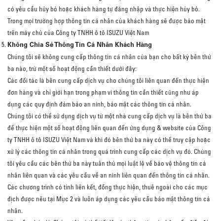
có yêu cầu hủy bỏ hoặc khách hàng tự đăng nhập và thực hiện hủy bỏ.
Trong mọi trường hợp thông tin cá nhân của khách hàng sẽ được bảo mật
trên máy chủ của Công ty TNHH ô tô ISUZU Việt Nam
Không Chia Sẻ Thông Tin Cá Nhân Khách Hàng
Chúng tôi sẽ không cung cấp thông tin cá nhân của bạn cho bất kỳ bên thứ
ba nào, trừ một số hoạt động cần thiết dưới đây:
Các đối tác là bên cung cấp dịch vụ cho chúng tôi liên quan đến thực hiện
đơn hàng và chỉ giới hạn trong phạm vi thông tin cần thiết cũng như áp
dụng các quy định đảm bảo an ninh, bảo mật các thông tin cá nhân.
Chúng tôi có thể sử dụng dịch vụ từ một nhà cung cấp dịch vụ là bên thứ ba
để thực hiện một số hoạt động liên quan đến ứng dụng & website của Công
ty TNHH ô tô ISUZU Việt Nam và khi đó bên thứ ba này có thể truy cập hoặc
xử lý các thông tin cá nhân trong quá trình cung cấp các dịch vụ đó. Chúng
tôi yêu cầu các bên thứ ba này tuân thủ mọi luật lệ về bảo vệ thông tin cá
nhân liên quan và các yêu cầu về an ninh liên quan đến thông tin cá nhân.
Các chương trình có tính liên kết, đồng thực hiện, thuê ngoài cho các mục
địch được nêu tại Mục 2 và luôn áp dụng các yêu cầu bảo mật thông tin cá
nhân.