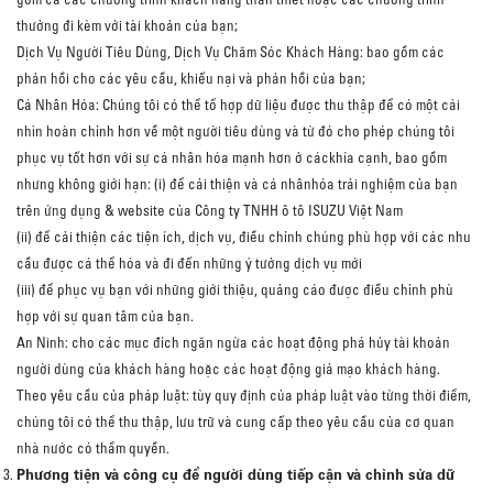
thưởng đi kèm với tài khoản của bạn;
Dịch Vụ Người Tiêu Dùng, Dịch Vụ Chăm Sóc Khách Hàng: bao gồm các
phản hồi cho các yêu cầu, khiếu nại và phản hồi của bạn;
Cá Nhân Hóa: Chúng tôi có thể tổ hợp dữ liệu được thu thập để có một cái
nhìn hoàn chỉnh hơn về một người tiêu dùng và từ đó cho phép chúng tôi
phục vụ tốt hơn với sự cá nhân hóa mạnh hơn ở cáckhía cạnh, bao gồm
nhưng không giới hạn: (i) để cải thiện và cá nhânhóa trải nghiệm của bạn
trên ứng dụng & website của Công ty TNHH ô tô ISUZU Việt Nam
(ii) để cải thiện các tiện ích, dịch vụ, điều chỉnh chúng phù hợp với các nhu
cầu được cá thể hóa và đi đến những ý tưởng dịch vụ mới
(iii) để phục vụ bạn với những giới thiệu, quảng cáo được điều chỉnh phù
hợp với sự quan tâm của bạn.
An Ninh: cho các mục đích ngăn ngừa các hoạt động phá hủy tài khoản
người dùng của khách hàng hoặc các hoạt động giả mạo khách hàng.
Theo yêu cầu của pháp luật: tùy quy định của pháp luật vào từng thời điểm,
chúng tôi có thể thu thập, lưu trữ và cung cấp theo yêu cầu của cơ quan
nhà nước có thẩm quyền.
Phương tiện và công cụ để người dùng tiếp cận và chỉnh sửa dữ