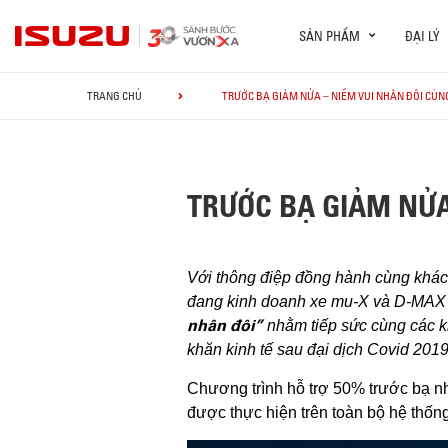
SẢN PHẨM
ĐẠI LÝ
TRANG CHỦ
TRƯỚC BẠ GIẢM NỬA – NIỀM VUI NHÂN ĐÔI CÙN
TRƯỚC BẠ GIẢM NỬA
Với thông điệp đồng hành cùng khách
đang kinh doanh xe mu-X và D-MAX (s
nhân đôi”
nhằm tiếp sức cùng các 
khăn kinh tế sau đại dịch Covid 201
Chương trình hỗ trợ 50% trước bạ 
được thực hiện trên toàn bộ hệ thốn