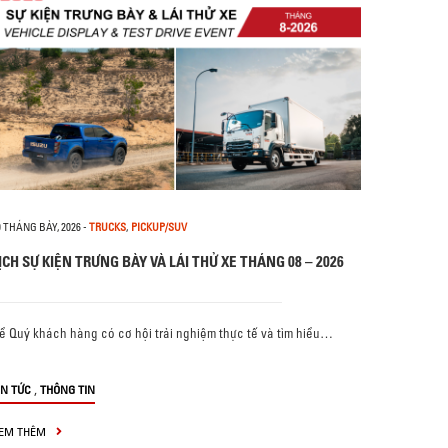
0 THÁNG BẢY, 2026
-
TRUCKS
,
PICKUP/SUV
ỊCH SỰ KIỆN TRƯNG BÀY VÀ LÁI THỬ XE THÁNG 08 – 2026
ể Quý khách hàng có cơ hội trải nghiệm thực tế và tìm hiểu…
,
IN TỨC
THÔNG TIN
EM THÊM