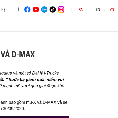
|
|
N HỆ
EN
VN
/
 VÀ D-MAX
quare và một số Đại lý i-Trucks
“Trước bạ giảm nửa, niềm vui
ệt:
để mạnh mẽ vượt qua giai đoạn khó
 doanh bao gồm mu-X và D-MAX và sẽ
n 30/09/2020.