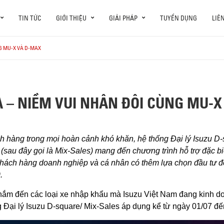
TIN TỨC
GIỚI THIỆU
GIẢI PHÁP
TUYỂN DỤNG
LIÊ
G MU-X VÀ D-MAX
 – NIỀM VUI NHÂN ĐÔI CÙNG MU-X
 hàng trong mọi hoàn cảnh khó khăn, hệ thống Đại lý Isuzu D-s
au đây gọi là Mix-Sales) mang đến chương trình hỗ trợ đặc bi
khách hàng doanh nghiệp và cá nhân có thêm lựa chọn đầu tư 
9.
nhắm đến các loại xe nhập khẩu mà Isuzu Việt Nam đang kinh
g Đại lý Isuzu D-square/ Mix-Sales áp dụng kể từ ngày 01/07 đế