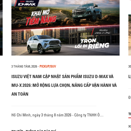
3 THÁNG TÁM, 2026
-
PICKUP/SUV
3
ISUZU VIỆT NAM CẬP NHẬT SẢN PHẨM ISUZU D-MAX VÀ
L
MU-X 2026: MỞ RỘNG LỰA CHỌN, NÂNG CẤP VẬN HÀNH VÀ
AN TOÀN
Đ
T
Hồ Chí Minh, ngày 3 tháng 8 năm 2026 - Công ty TNHH Ô…
X