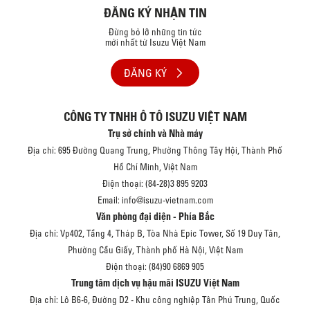
ĐĂNG KÝ NHẬN TIN
Đừng bỏ lỡ những tin tức
mới nhất từ Isuzu Việt Nam
ĐĂNG KÝ
CÔNG TY TNHH Ô TÔ ISUZU VIỆT NAM
Trụ sở chính và Nhà máy
Địa chỉ: 695 Đường Quang Trung, Phường Thông Tây Hội, Thành Phố
Hồ Chí Minh, Việt Nam
Điện thoại: (84-28)3 895 9203
Email: info@isuzu-vietnam.com
Văn phòng đại diện - Phía Bắc
Địa chỉ: Vp402, Tầng 4, Tháp B, Tòa Nhà Epic Tower, Số 19 Duy Tân,
Phường Cầu Giấy, Thành phố Hà Nội, Việt Nam
Điện thoại: (84)90 6869 905
Trung tâm dịch vụ hậu mãi ISUZU Việt Nam
Địa chỉ: Lô B6-6, Đường D2 - Khu công nghiệp Tân Phú Trung, Quốc