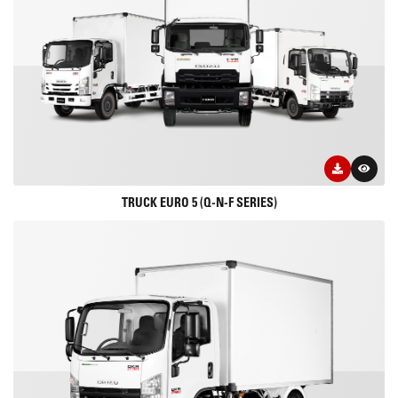
TRUCK EURO 5 (Q-N-F SERIES)